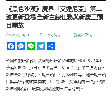
《黑色沙漠》魔界「艾達尼亞」第二
波更新登場 全新主線任務與新魔王頭
目開放
On
2025-09-11
By
kiss3693
In
就愛看新聞
Facebook
Messenger
Line
Telegram
分
享
韓國遊戲研發商珍艾碧絲所研發營運的MMORPG《黑色
沙漠》於今（11日）推出魔界「艾達尼亞」第二波更新，
新增全新主線故事、魔王頭目、打怪地區等，隨著魔王頭
目與其統治的城堡開放，PvP系統「艾達納的王位」也將
新增2個名額，展開更加激烈的王位爭奪戰。