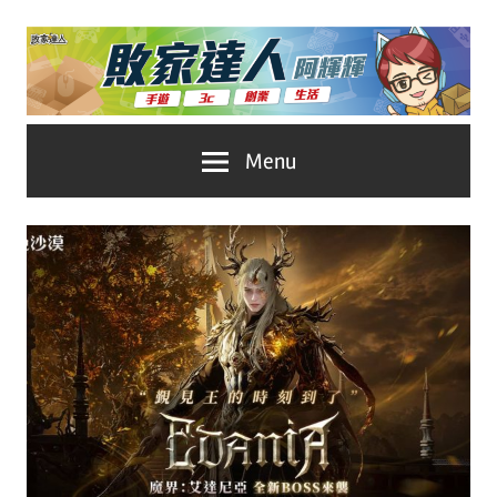
Skip
to
content
台
敗
Menu
灣
No.1
家
遊
戲
達
科
人
技
自
推
媒
體。
薦