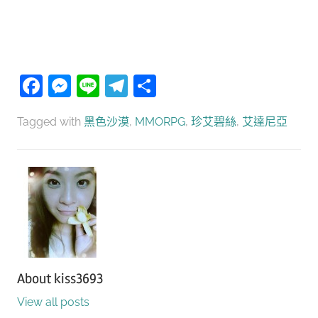
Facebook
Messenger
Line
Telegram
分
享
Tagged with
黑色沙漠
,
MMORPG
,
珍艾碧絲
,
艾達尼亞
About
kiss3693
View all posts