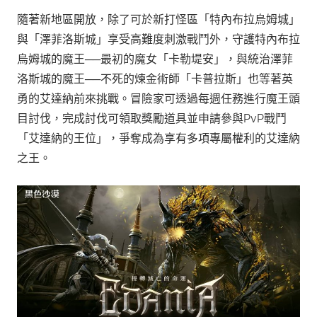
隨著新地區開放，除了可於新打怪區「特內布拉烏姆城」
與「澤菲洛斯城」享受高難度刺激戰鬥外，守護特內布拉
烏姆城的魔王──最初的魔女「卡勒堤安」，與統治澤菲
洛斯城的魔王──不死的煉金術師「卡普拉斯」也等著英
勇的艾達納前來挑戰。冒險家可透過每週任務進行魔王頭
目討伐，完成討伐可領取獎勵道具並申請參與PvP戰鬥
「艾達納的王位」，爭奪成為享有多項專屬權利的艾達納
之王。