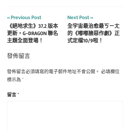
文
Previous Post
Next Post
《絕地求生》37.2 版本
全宇宙最治愈最ㄎㄧㄤ
章
更新，G-DRAGON 聯名
的《嘟嘟臉惡作劇》正
導
主題全面登場！
式定檔10/9啦！
覽
發佈留言
發佈留言必須填寫的電子郵件地址不會公開。
必填欄位
標示為
*
留言
*