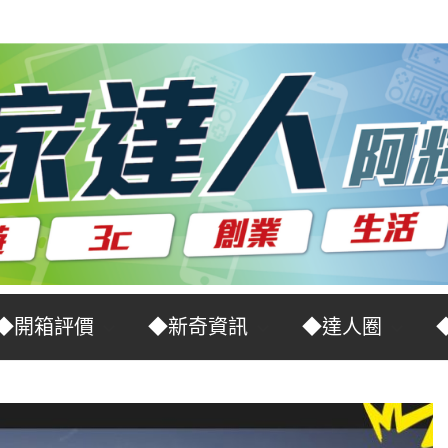
◆開箱評價
◆新奇資訊
◆達人圈