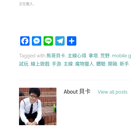
正在載入...
Facebook
Messenger
Line
Telegram
分
享
Tagged with
熊哥貝卡
,
主線心得
,
拿塔
,
荒野
,
mobile 
試玩
,
線上遊戲
,
手游
,
主線
,
魔物獵人
,
體驗
,
開箱
,
新手
About
貝卡
View all posts