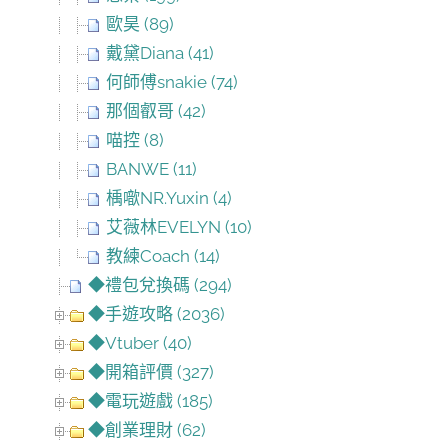
歐昊 (89)
戴黛Diana (41)
何師傅snakie (74)
那個叡哥 (42)
喵控 (8)
BANWE (11)
楀噷NR.Yuxin (4)
艾薇林EVELYN (10)
教練Coach (14)
◆禮包兌換碼 (294)
◆手遊攻略 (2036)
◆Vtuber (40)
◆開箱評價 (327)
◆電玩遊戲 (185)
◆創業理財 (62)