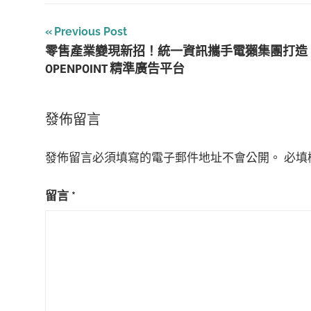
文
Previous Post
零售產業變現新招！統一資訊攜手電獺集團打造
章
OPENPOINT 精準廣告平台
導
覽
發佈留言
發佈留言必須填寫的電子郵件地址不會公開。
必填
留言
*