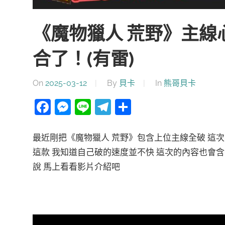
《魔物獵人 荒野》主線
合了！(有雷)
On
2025-03-12
By
貝卡
In
熊哥貝卡
Facebook
Messenger
Line
Telegram
分
享
最近剛把《魔物獵人 荒野》包含上位主線全破 這
這款 我知道自己破的速度並不快 這次的內容也會
說 馬上看看影片介紹吧