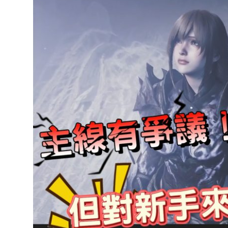
達
科
技
自
人
媒
體。
推
薦