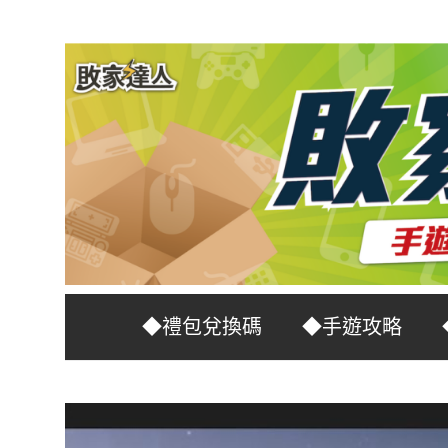
Skip
to
content
台
敗
◆禮包兌換碼
◆手遊攻略
灣
No.1
家
遊
戲