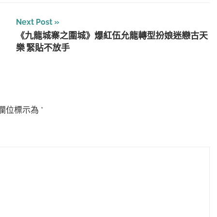
Next Post
《九龍城寨之圍城》爆紅伍允龍轉型扮娘迷戀古天
樂 緊貼不放手
欄位標示為
*