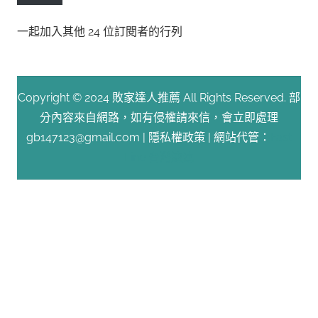
位
一起加入其他 24 位訂閱者的行列
址
Copyright © 2024 敗家達人推薦 All Rights Reserved. 部
分內容來自網路，如有侵權請來信，會立即處理
gb147123@gmail.com |
隱私權政策
| 網站代管：
Fast
Line 台灣速連