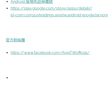
Android 版預先註冊連結
https://play.google.com/store/apps/details?
id=com.com2usholdings.arestw.android.google.tw.
官方粉絲團
https://www.facebook.com/AresTWofficial/