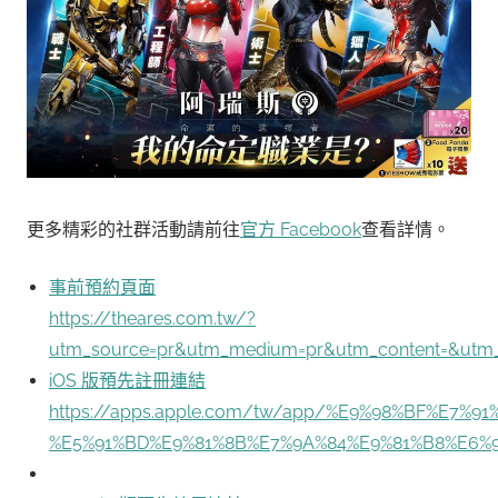
更多精彩的社群活動請前往
官方 Facebook
查看詳情。
事前預約頁面
https://theares.com.tw/?
utm_source=pr&utm_medium=pr&utm_content=&utm_c
iOS 版預先註冊連結
https://apps.apple.com/tw/app/%E9%98%BF%E7%9
%E5%91%BD%E9%81%8B%E7%9A%84%E9%81%B8%E6%9