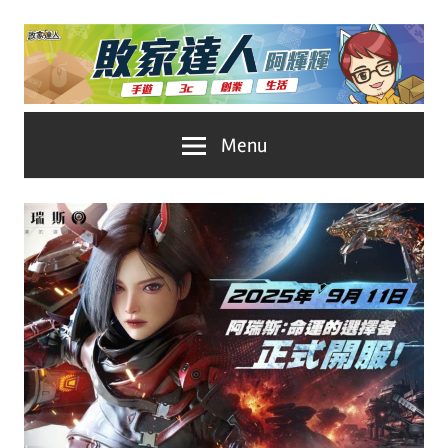
Skip
to
content
台
敗
Menu
灣
No.1
家
遊
戲
達
科
人
技
自
推
媒
體。
薦