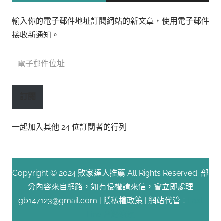
輸入你的電子郵件地址訂閱網站的新文章，使用電子郵件
接收新通知。
電
子
郵
訂閱
件
位
一起加入其他 24 位訂閱者的行列
址
Copyright © 2024 敗家達人推薦 All Rights Reserved. 部
分內容來自網路，如有侵權請來信，會立即處理
gb147123@gmail.com |
隱私權政策
| 網站代管：
Fast
Line 台灣速連