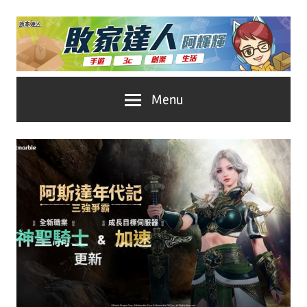
Skip
to
content
台
敗
Menu
灣
No.1
家
遊
戲
達
科
人
技
自
推
媒
體。
薦