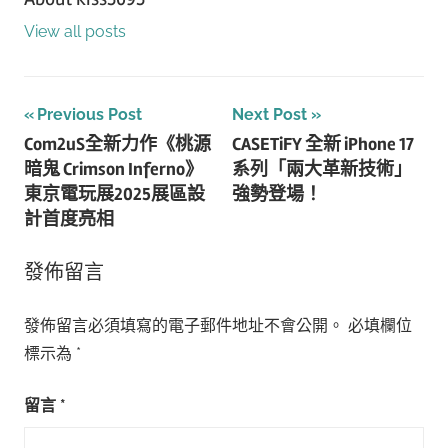
View all posts
文
Previous Post
Next Post
Com2uS全新力作《桃源
CASETiFY 全新 iPhone 17
章
暗鬼 Crimson Inferno》
系列「兩大革新技術」
導
東京電玩展2025展區設
強勢登場！
計首度亮相
覽
發佈留言
發佈留言必須填寫的電子郵件地址不會公開。
必填欄位
標示為
*
留言
*