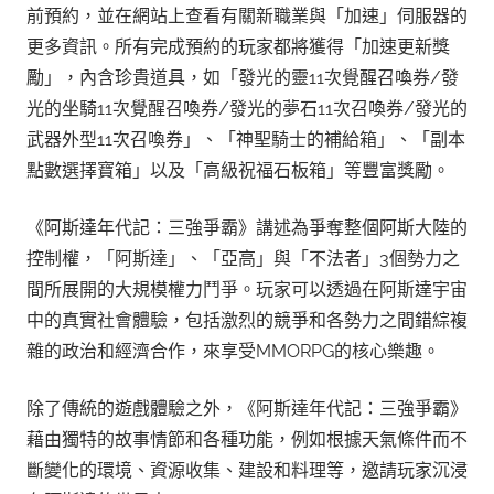
前預約，並在網站上查看有關新職業與「加速」伺服器的
更多資訊。所有完成預約的玩家都將獲得「加速更新獎
勵」，內含珍貴道具，如「發光的靈11次覺醒召喚券/發
光的坐騎11次覺醒召喚券/發光的夢石11次召喚券/發光的
武器外型11次召喚券」、「神聖騎士的補給箱」、「副本
點數選擇寶箱」以及「高級祝福石板箱」等豐富獎勵。
《阿斯達年代記：三強爭霸》講述為爭奪整個阿斯大陸的
控制權，「阿斯達」、「亞高」與「不法者」3個勢力之
間所展開的大規模權力鬥爭。玩家可以透過在阿斯達宇宙
中的真實社會體驗，包括激烈的競爭和各勢力之間錯綜複
雜的政治和經濟合作，來享受MMORPG的核心樂趣。
除了傳統的遊戲體驗之外，《阿斯達年代記：三強爭霸》
藉由獨特的故事情節和各種功能，例如根據天氣條件而不
斷變化的環境、資源收集、建設和料理等，邀請玩家沉浸