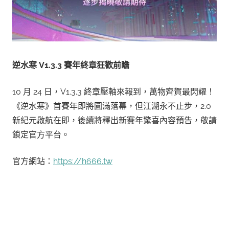
逆水寒 V1.3.3 賽年終章狂歡前瞻
10 月 24 日，V1.3.3 終章壓軸來報到，萬物齊賀最閃耀！
《逆水寒》首賽年即將圓滿落幕，但江湖永不止步，2.0
新紀元啟航在即，後續將釋出新賽年驚喜內容預告，敬請
鎖定官方平台。
官方網站：
https://h666.tw