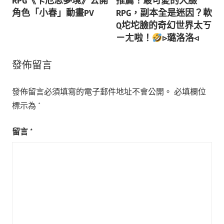
RPG《卡厄思夢境》公開
推薦！最可愛的大臉
導
角色「小春」動畫PV
RPG，副本全是迷因？軟
Q坨坨臉的奇幻世界太ㄎ
覽
ㄧㄤ啦！
▹璐洛洛◃
發佈留言
發佈留言必須填寫的電子郵件地址不會公開。
必填欄位
標示為
*
留言
*