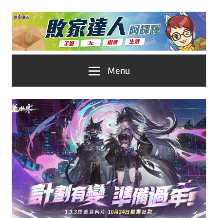
Skip
to
content
台
敗
Menu
灣
No.1
家
遊
戲
達
科
人
技
自
推
媒
體。
薦