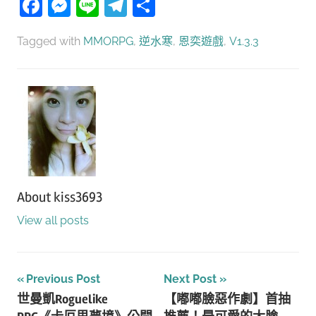
Facebook
Messenger
Line
Telegram
分
享
Tagged with
MMORPG
,
逆水寒
,
恩奕遊戲
,
V1.3.3
About
kiss3693
View all posts
文
Previous Post
Next Post
世曼凱Roguelike
【嘟嘟臉惡作劇】首抽
章