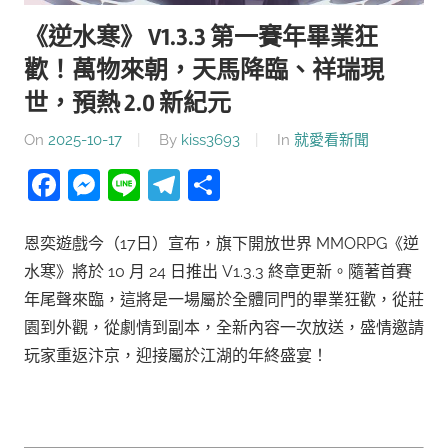
《逆水寒》 V1.3.3 第一賽年畢業狂
歡！萬物來朝，天馬降臨、祥瑞現
世，預熱 2.0 新紀元
On
2025-10-17
By
kiss3693
In
就愛看新聞
Facebook
Messenger
Line
Telegram
分
享
恩奕遊戲今（17日）宣布，旗下開放世界 MMORPG《逆
水寒》將於 10 月 24 日推出 V1.3.3 終章更新。隨著首賽
年尾聲來臨，這將是一場屬於全體同門的畢業狂歡，從莊
園到外觀，從劇情到副本，全新內容一次放送，盛情邀請
玩家重返汴京，迎接屬於江湖的年終盛宴！