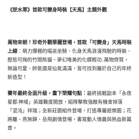
《逆水寒》首款可變身時裝【天馬】主
題外觀
萬物來朝！珍奇外觀華麗登場，首款「可變身」天馬時裝
上線
：萌力爆棚的喵巫坐騎、化身天馬浪漫飛馳的時裝、
憨態可掬的竹間熊貓、夢幻唯美的化蝶輕功…萬物齊賀，
無論可愛、帥氣還是仙氣滿滿，皆可找到屬於自己的年終
新造型！
賽年最終全面升級，畫下榮耀句點：
最終挑戰副本「永夜
星都·神域」英雄難度開放，組隊擊敗強敵有機會掉落
「混沌」祥瑞；全新莊園組件登場，打造專屬遊樂園；花
將離、燕無歸、岳飛劇情登場，書寫動人情義與熱血新篇
章。