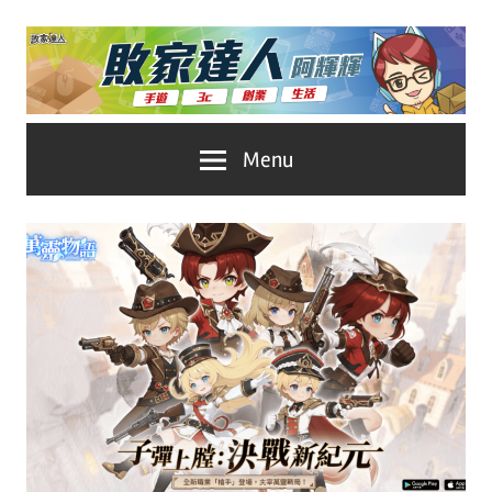
Skip
to
content
台
敗
Menu
灣
No.1
家
遊
戲
達
科
人
技
自
推
媒
體。
薦