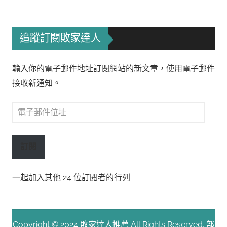
追蹤訂閱敗家達人
輸入你的電子郵件地址訂閱網站的新文章，使用電子郵件
接收新通知。
電
子
郵
訂閱
件
位
一起加入其他 24 位訂閱者的行列
址
Copyright © 2024 敗家達人推薦 All Rights Reserved. 部