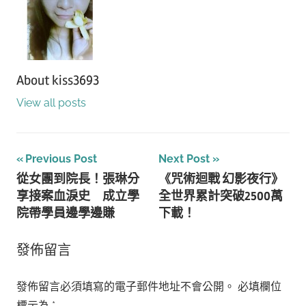
About
kiss3693
View all posts
文
Previous Post
Next Post
從女團到院長！張琳分
《咒術迴戰 幻影夜行》
章
享接案血淚史 成立學
全世界累計突破2500萬
導
院帶學員邊學邊賺
下載！
覽
發佈留言
發佈留言必須填寫的電子郵件地址不會公開。
必填欄位
標示為
*