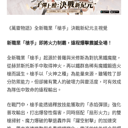
《萬靈物語》全新職業「槍手」決戰新紀元主視覺
新職業「槍手」即將火力制霸，遠程爆擊震撼全場！
全新職業「槍手」起源於普羅與米修斯為對抗黑鐵魔龍，
從赫菲斯托斯手中取得神火，再以鐵群島稀有魔鐵鍛造火
槍而誕生。槍手以「火神之種」為能量來源，雖犧牲了部
分防禦能力，但卻擁有驚人的破壞力與靈活度，可有效成
為隊伍中致命的遠程輸出。
在戰鬥中，槍手能透過釋放技能獲取的「赤焰彈頭」強化
普攻輸出，打出爆發性傷害，同時搭配「扇形火力」的雙
槍掃射、魔力爆破的擊退轟炸與「躍空射擊」的加速突