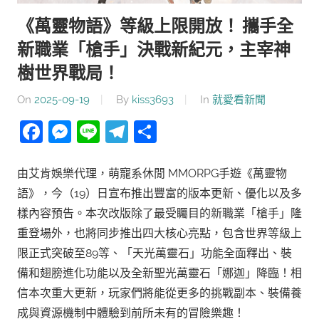
《萬靈物語》等級上限開放！ 攜手全
新職業「槍手」決戰新紀元，主宰神
樹世界戰局！
On
2025-09-19
By
kiss3693
In
就愛看新聞
Facebook
Messenger
Line
Telegram
分
享
由艾肯娛樂代理，萌寵系休閒 MMORPG手遊《萬靈物
語》，今（19）日宣布推出豐富的版本更新、優化以及多
樣內容預告。本次改版除了最受矚目的新職業「槍手」隆
重登場外，也將同步推出四大核心亮點，包含世界等級上
限正式突破至89等、「天光萬靈石」功能全面釋出、裝
備和翅膀進化功能以及全新聖光萬靈石「娜迦」降臨！相
信本次重大更新，玩家們將能從更多的挑戰副本、裝備養
成與資源機制中體驗到前所未有的冒險樂趣！