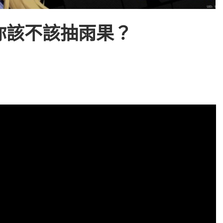
你該不該抽雨果？