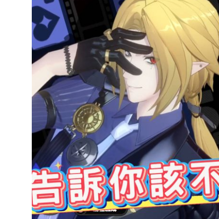
達
科
技
自
人
媒
體。
推
薦