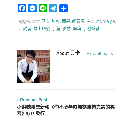
Facebook
Messenger
Line
Telegram
分
享
Tagged with
貝卡
,
強攻
,
雨果
,
絕區零
,
主C
,
mobile g
卡
,
試玩
,
線上遊戲
,
手游
,
體驗
,
開箱
,
手機遊戲
About
貝卡
View all posts
文
Previous Post
小魏魏嘉瑩新輯《你不必無時無刻維持完美的笑
章
容》5/13 發行