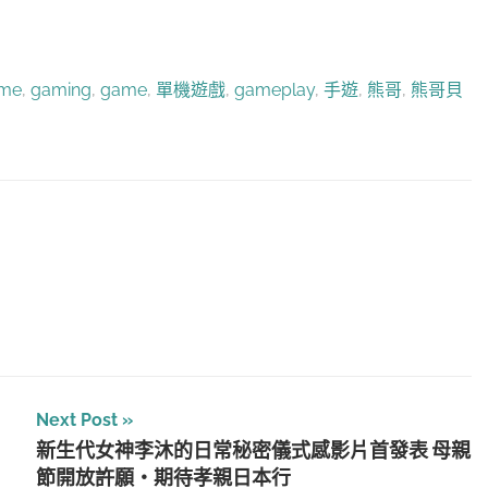
ame
,
gaming
,
game
,
單機遊戲
,
gameplay
,
手遊
,
熊哥
,
熊哥貝
Next Post
新生代女神李沐的日常秘密儀式感影片首發表 母親
節開放許願‧期待孝親日本行