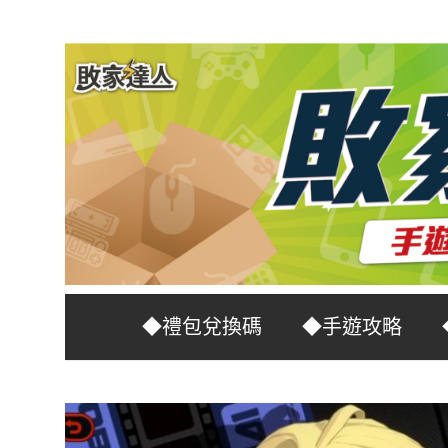
Skip
to
content
台
敗
◆禮包兌換碼
◆手遊攻略
灣
No.1
家
遊
戲