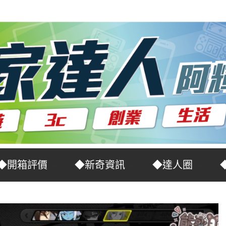
◆開箱評價
◆新奇資訊
◆達人圈