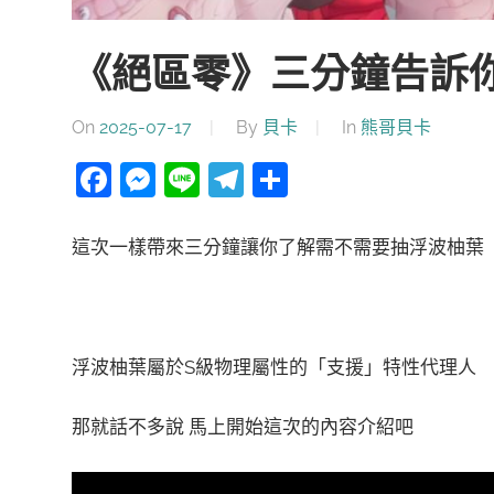
《絕區零》三分鐘告訴你
On
2025-07-17
By
貝卡
In
熊哥貝卡
Facebook
Messenger
Line
Telegram
分
享
這次一樣帶來三分鐘讓你了解需不需要抽浮波柚葉
浮波柚葉屬於S級物理屬性的「支援」特性代理人
那就話不多說 馬上開始這次的內容介紹吧