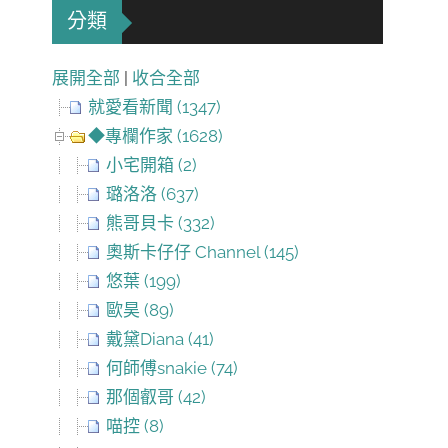
分類
展開全部
|
收合全部
就愛看新聞 (1347)
◆專欄作家 (1628)
小宅開箱 (2)
璐洛洛 (637)
熊哥貝卡 (332)
奧斯卡仔仔 Channel (145)
悠葉 (199)
歐昊 (89)
戴黛Diana (41)
何師傅snakie (74)
那個叡哥 (42)
喵控 (8)