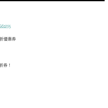
eS61H5
5折優惠券
折券！