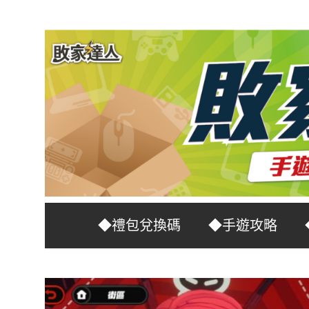
Skip
to
content
台
敗
◆禮包兌換碼
◆手遊攻略
灣
No.1
家
遊
戲