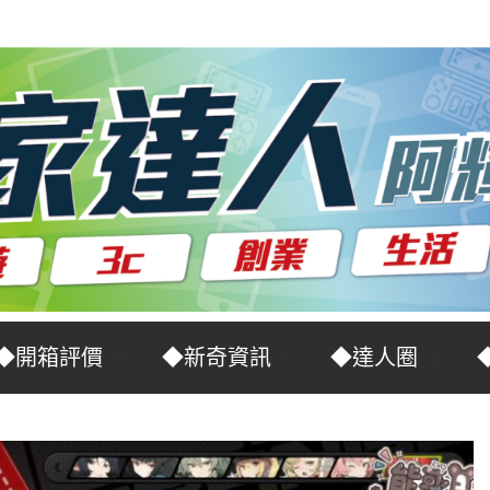
◆開箱評價
◆新奇資訊
◆達人圈