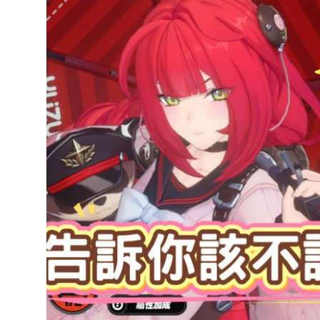
達
科
技
自
人
媒
體。
推
薦