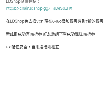
LDShop儲值連結：
https://chain.ldshop.gg/T4DeS61H5
在LDShop免去撥vpn 現在6480疊加優惠有到7折的優惠
新註冊成功有85折券 好友邀請下單成功還送85折券
uid儲值安全，自用送禮兩相宜