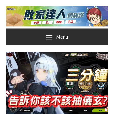
Skip
to
content
台
敗
Menu
灣
No.1
家
遊
戲
達
科
人
技
自
推
媒
體。
薦