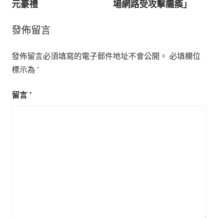
導
元豪禮
場網路受攻擊癱瘓」
覽
發佈留言
發佈留言必須填寫的電子郵件地址不會公開。
必填欄位
標示為
*
留言
*