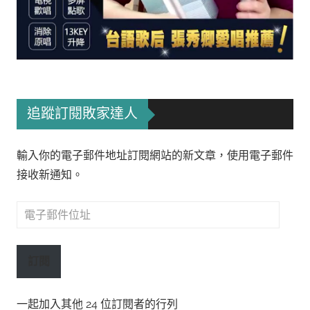
追蹤訂閱敗家達人
輸入你的電子郵件地址訂閱網站的新文章，使用電子郵件
接收新通知。
電
子
郵
訂閱
件
位
一起加入其他 24 位訂閱者的行列
址