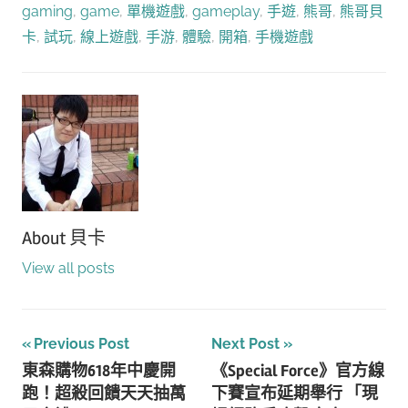
gaming
,
game
,
單機遊戲
,
gameplay
,
手遊
,
熊哥
,
熊哥貝
卡
,
試玩
,
線上遊戲
,
手游
,
體驗
,
開箱
,
手機遊戲
About
貝卡
View all posts
文
Previous Post
Next Post
東森購物618年中慶開
《Special Force》官方線
章
跑！超殺回饋天天抽萬
下賽宣布延期舉行 「現