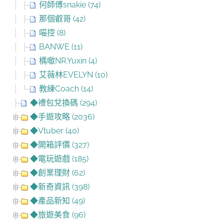
何師傅snakie (74)
那個叡哥 (42)
喵控 (8)
BANWE (11)
楀噷NR.Yuxin (4)
艾薇林EVELYN (10)
教練Coach (14)
◆禮包兌換碼 (294)
◆手遊攻略 (2036)
◆Vtuber (40)
◆開箱評價 (327)
◆電玩遊戲 (185)
◆創業理財 (62)
◆新奇資訊 (398)
◆產品新知 (49)
◆旅遊美食 (96)