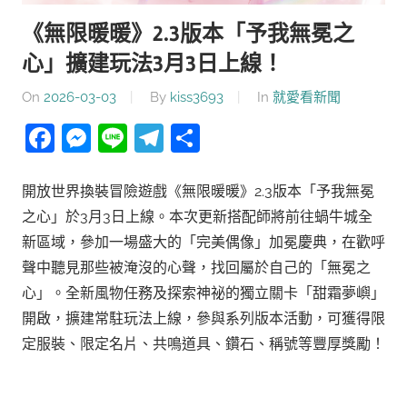
《無限暖暖》2.3版本「予我無冕之
心」擴建玩法3月3日上線！
On
2026-03-03
By
kiss3693
In
就愛看新聞
Facebook
Messenger
Line
Telegram
分
享
開放世界換裝冒險遊戲《無限暖暖》2.3版本「予我無冕
之心」於3月3日上線。本次更新搭配師將前往蝸牛城全
新區域，參加一場盛大的「完美偶像」加冕慶典，在歡呼
聲中聽見那些被淹沒的心聲，找回屬於自己的「無冕之
心」。全新風物任務及探索神祕的獨立關卡「甜霜夢嶼」
開啟，擴建常駐玩法上線，參與系列版本活動，可獲得限
定服裝、限定名片、共鳴道具、鑽石、稱號等豐厚獎勵！