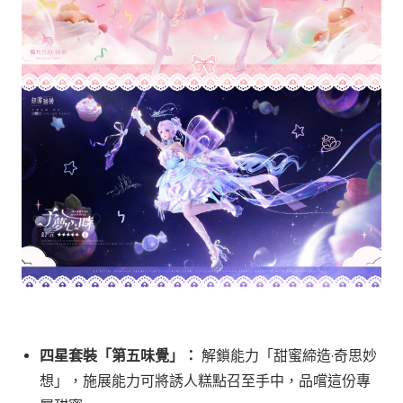
四星套裝「第五味覺」：
解鎖能力「甜蜜締造·奇思妙
想」，施展能力可將誘人糕點召至手中，品嚐這份專