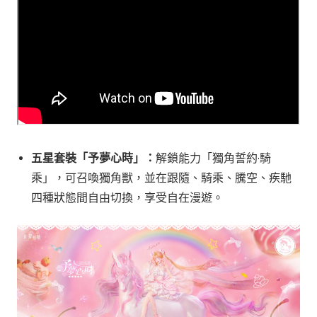
五星套裝「予夢心時」：
解鎖能力「獨角誓約·騎
乘」，可召喚獨角獸，並在跟隨、騎乘、騰空、疾馳
四種狀態間自由切換，享受自在漫遊。