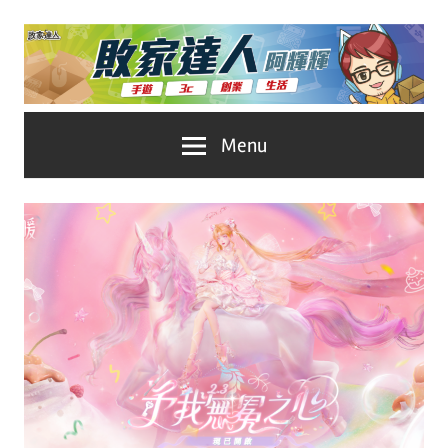
Skip
to
content
台
敗
Menu
灣
No.1
家
遊
戲
達
科
人
技
自
推
媒
體。
薦