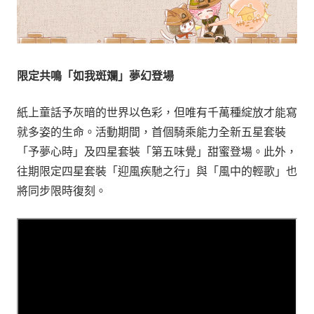
限定共鳴「如我斑斕」夢幻登場
紙上童話予灰暗的世界以色彩，但唯有千萬種綻放才能寫
就多姿的生命。活動期間，首個騎乘能力全新五星套裝
「予夢心時」及四星套裝「第五味覺」甜蜜登場。此外，
往期限定四星套裝「迎風疾馳之行」與「風中的輕歌」也
將同步限時復刻。