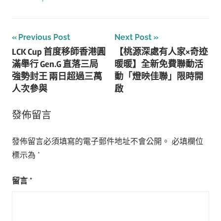
文
Previous Post
Next Post
LCK Cup 首度移師香港圓
【桃源深處有人家×奇迹
章
滿舉行 Gen.G 直落三局
暖暖】全新免費聯動活
導
強勢封王 兩日超過三萬
動「燈映佳聯」限時開
人次參與
啟
覽
發佈留言
發佈留言必須填寫的電子郵件地址不會公開。
必填欄位
標示為
*
留言
*