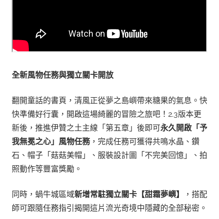
全新風物任務與獨立關卡開放
翻開童話的書頁，清風正從夢之島嶼帶來糖果的氣息。快
快準備好行囊，開啟這場綺麗的冒險之旅吧！2.3版本更
新後，推進伊贊之土主線「第五章」後即可
永久開啟「予
我無冕之心」風物任務
，完成任務可獲得共鳴水晶、鑽
石、帽子「菇菇美帽」、服裝設計圖「不完美回憶」、拍
照動作等豐富獎勵。
同時，蝸牛城區域
新增常駐獨立關卡【甜霜夢嶼】
，搭配
師可跟隨任務指引揭開這片流光奇境中隱藏的全部秘密。