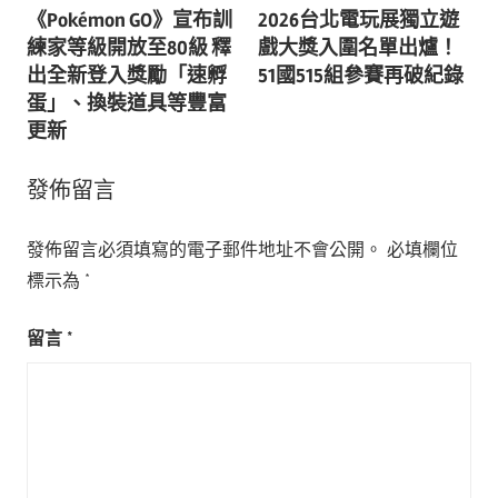
《Pokémon GO》宣布訓
2026台北電玩展獨立遊
章
練家等級開放至80級 釋
戲大獎入圍名單出爐！
導
出全新登入獎勵「速孵
51國515組參賽再破紀錄
蛋」、換裝道具等豐富
覽
更新
發佈留言
發佈留言必須填寫的電子郵件地址不會公開。
必填欄位
標示為
*
留言
*