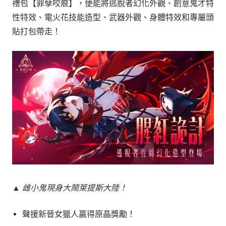
禮包【罪孽咬痕】，便能將逃脫者幻化外觀、創意鬼才特
性特效、電火花技能造型、武器外觀、身體特效和專屬頭
貼打包帶走！
▲ 雌小鬼現身大鬧萊提斯大陸！
聲援新晉女獵人贏得原晶獎勵！