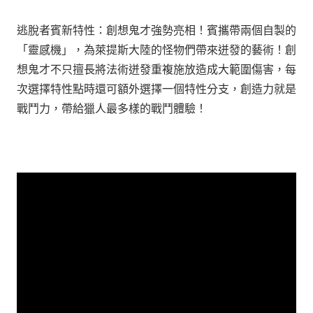
逃脫者賓新特性：創想鬼才強勢亮相！賓攜帶兩個自製的
「靈感機」，為萊提斯大陸的怪物們帶來迸發的藝術！創
想鬼才不只擅長將法術迸發重複施放造成大範圍傷害，每
次選擇特性點時還可額外選擇一個特性分支，創造力就是
戰鬥力，帶給獵人最多樣的戰鬥體驗！