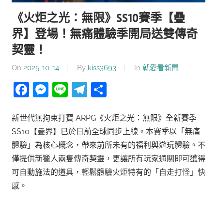
《火炬之光：無限》SS10賽季【疊
界】登場！無痛體驗季開局送雙傳奇
契靈！
On
2025-10-14
By
kiss3693
In
就愛看新聞
Facebook
Messenger
Line
Telegram
分
享
新世代無拘束打寶 ARPG《火炬之光：無限》全新賽季
SS10【疊界】已於日前全球同步上線。本賽季以「無痛
體驗」為核心概念，帶來前所未有的福利與遊玩體驗。不
僅提供新獵人兩隻傳奇契靈，更讓所有玩家通關即可獲得
可自動施法的道具，輕鬆體驗火炬特有的「自走打怪」快
感。