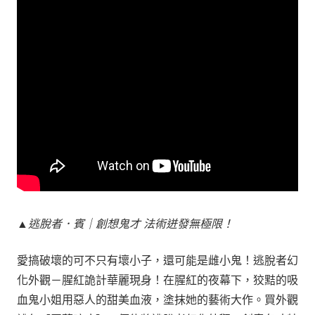
▲逃脫者．賓｜創想鬼才 法術迸發無極限！
愛搞破壞的可不只有壞小子，還可能是雌小鬼！逃脫者幻
化外觀－腥紅詭計華麗現身！在腥紅的夜幕下，狡黠的吸
血鬼小姐用惡人的甜美血液，塗抹她的藝術大作。買外觀