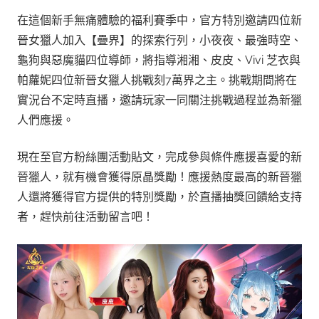
在這個新手無痛體驗的福利賽季中，官方特別邀請四位新
晉女獵人加入【疊界】的探索行列，小夜夜、最強時空、
龜狗與惡魔貓四位導師，將指導湘湘、皮皮、Vivi 芝衣與
帕蘿妮四位新晉女獵人挑戰刻7萬界之主。挑戰期間將在
實況台不定時直播，邀請玩家一同關注挑戰過程並為新獵
人們應援。
現在至官方粉絲團活動貼文，完成參與條件應援喜愛的新
晉獵人，就有機會獲得原晶獎勵！應援熱度最高的新晉獵
人還將獲得官方提供的特別獎勵，於直播抽獎回饋給支持
者，趕快前往活動留言吧！