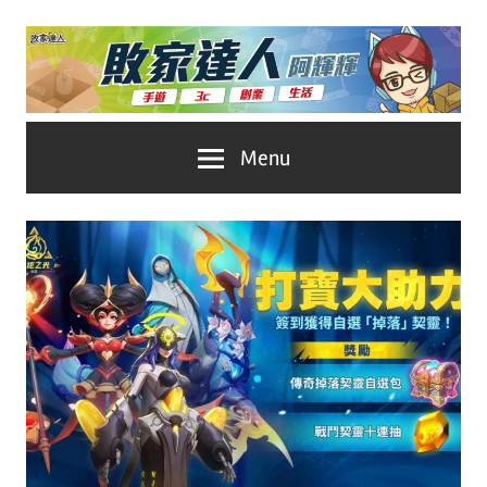
Skip
to
content
台
敗
Menu
灣
No.1
家
遊
戲
達
科
人
技
自
推
媒
體。
薦