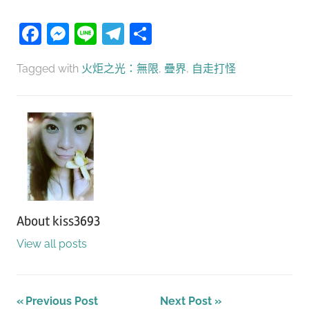
Facebook
Messenger
Line
Telegram
分
享
Tagged with
火炬之光：無限
,
疊界
,
自走打怪
About
kiss3693
View all posts
文
Previous Post
Next Post