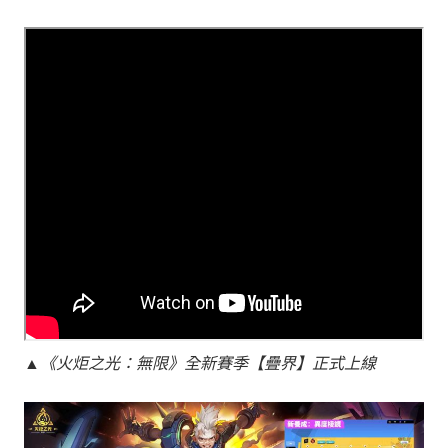
▲《火炬之光：無限》全新賽季【疊界】正式上線