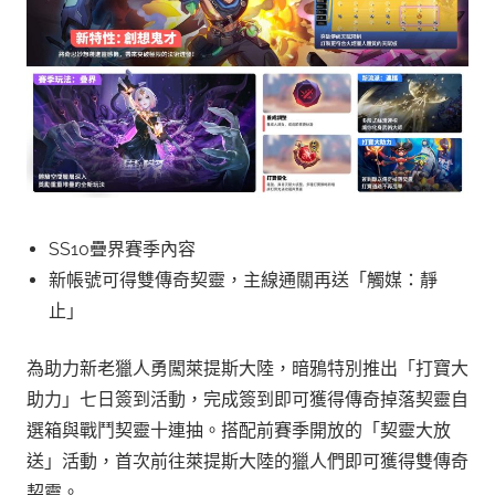
SS10疊界賽季內容
新帳號可得雙傳奇契靈，主線通關再送「觸媒：靜
止」
為助力新老獵人勇闖萊提斯大陸，暗鴉特別推出「打寶大
助力」七日簽到活動，完成簽到即可獲得傳奇掉落契靈自
選箱與戰鬥契靈十連抽。搭配前賽季開放的「契靈大放
送」活動，首次前往萊提斯大陸的獵人們即可獲得雙傳奇
契靈。