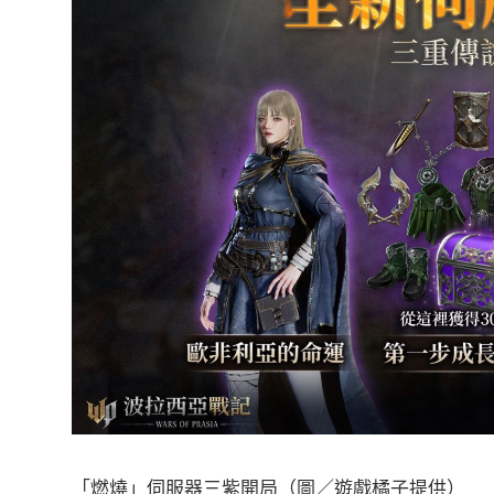
「燃燒」伺服器三紫開局（圖／遊戲橘子提供）