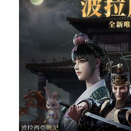
達
科
技
自
人
媒
體。
推
薦