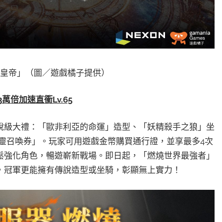
「光之皇帝」（圖／遊戲橘子提供）
倍加速直衝Lv.65
說級大禮：「歐非利亞的命運」造型、「妖精殺手之狼」坐
精靈召喚券」。玩家可用遊戲金幣購買通行證，並享最多4次
鬆強化角色，暢遊嶄新戰場。即日起，「燃燒世界最強者」
，冠軍更能擁有傳說造型或坐騎，彰顯無上實力！