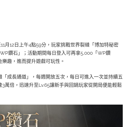
1月12日上午4點59分，玩家挑戰世界裂縫「博加特秘密
P鑽石」；活動期間每日登入可再拿5,000「WP鑽
金樂趣，進而提升遊戲可玩性。
縫「成長通道」，每週開放五次，每日可進入一次並持續五
萬倍，迅速升至Lv.65讓新手與回鍋玩家從開局便能輕鬆