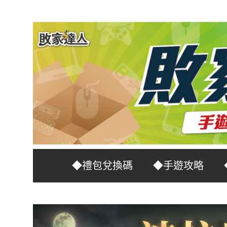
Skip
to
content
台
敗
◆禮包兌換碼
◆手遊攻略
灣
No.1
家
遊
戲