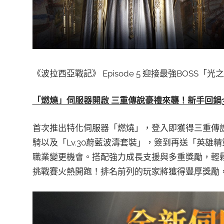
《波拉西亞戰記》 Episode 5 迎接最強BOSS
「燃燒」伺服器開啟 三重傳說豪禮來襲！新手回鍋3萬
首次推出特化伺服器「燃燒」，登入即獲得三重傳
騎以及「Lv.30蔚藍波濤套裝」，簽到再送「英雄
職業變更機會。搭配強力成長支援與多重獎勵，輕
挑戰賽火熱開跑！排名前列的玩家將獲得豐厚獎勵