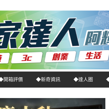
◆開箱評價
◆新奇資訊
◆達人圈