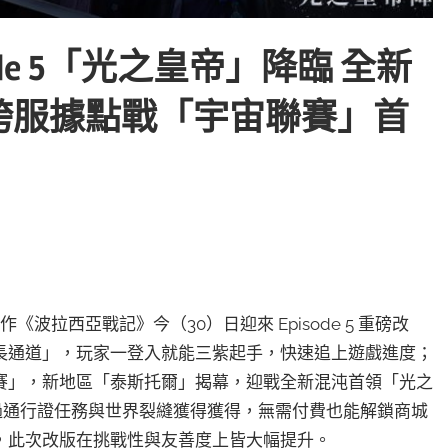
de 5「光之皇帝」降臨 全新
跨服據點戰「宇宙聯賽」首
波拉西亞戰記》今（30）日迎來 Episode 5 重磅改
長通道」，玩家一登入就能三紫起手，快速追上遊戲進度；
賽」，新地區「泰斯托爾」揭幕，迎戰全新混沌首領「光之
過通行證任務與世界裂縫獲得獲得，無需付費也能解鎖商城
，此次改版在挑戰性與友善度上皆大幅提升。