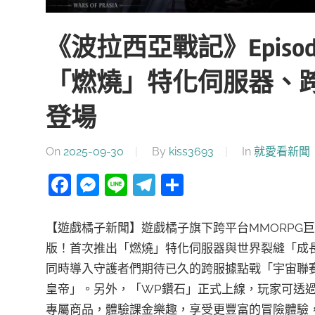
《波拉西亞戰記》Episo
「燃燒」特化伺服器、
登場
On
2025-09-30
By
kiss3693
In
就愛看新聞
Facebook
Messenger
Line
Telegram
分
享
【遊戲橘子新聞】遊戲橘子旗下跨平台MMORPG巨作《
版！首次推出「燃燒」特化伺服器與世界裂縫「成
同時導入守護者們期待已久的跨服據點戰「宇宙聯
皇帝」。另外，「WP鑽石」正式上線，玩家可透
專屬商品，體驗課金樂趣，享受更豐富的冒險體驗