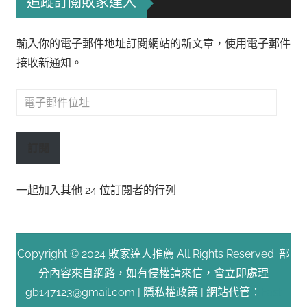
追蹤訂閱敗家達人
輸入你的電子郵件地址訂閱網站的新文章，使用電子郵件
接收新通知。
電
子
郵
訂閱
件
位
一起加入其他 24 位訂閱者的行列
址
Copyright © 2024 敗家達人推薦 All Rights Reserved. 部
分內容來自網路，如有侵權請來信，會立即處理
gb147123@gmail.com |
隱私權政策
| 網站代管：
Fast