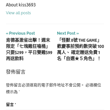
About
kiss3693
View all posts
文
Previous Post
Next Post
肯德基激省出擊！週末
「怪獸 8號 THE GAME」
章
限定「七塊雞狂嗑桶」
歡慶事前預約數突破 100
導
只要$299，平日雙雞$99
萬人、 確定贈送免費 1
再送飲料
名「自選★５角色」！
覽
發佈留言
發佈留言必須填寫的電子郵件地址不會公開。
必填欄位
標示為
*
留言
*