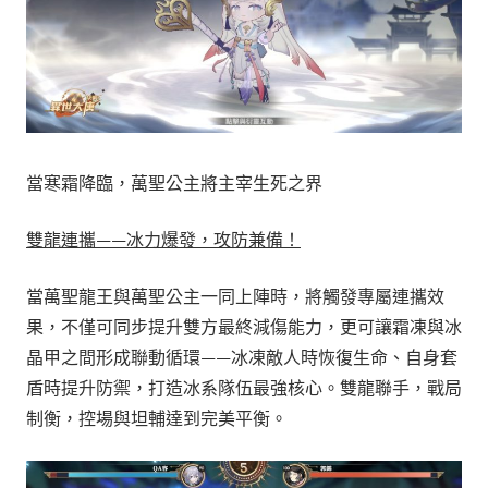
當寒霜降臨，萬聖公主將主宰生死之界
雙龍連攜——冰力爆發，攻防兼備！
當萬聖龍王與萬聖公主一同上陣時，將觸發專屬連攜效
果，不僅可同步提升雙方最終減傷能力，更可讓霜凍與冰
晶甲之間形成聯動循環——冰凍敵人時恢復生命、自身套
盾時提升防禦，打造冰系隊伍最強核心。雙龍聯手，戰局
制衡，控場與坦輔達到完美平衡。