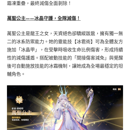
霜凍重疊，最終減傷全面剝除！
萬聖公主——冰晶守護，全隊減傷！
萬聖公主是龍王之女，天資絕色卻驕縱跋扈，擁有獨一無
二的冰系防禦能力。她的靈能技【冰雹術】可為全體友方
施加「冰晶甲」，在受擊時吸收生命比例傷害，形成持續
性的減傷護盾。搭配被動技能的「間接傷害減免」與覺醒
後可自動施放技能的冰霜機制，讓她成為全場最穩定的坦
輔角色。