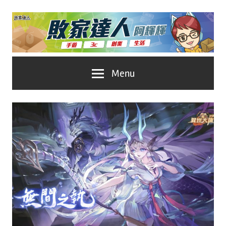
Skip
to
content
台
敗
Menu
灣
No.1
家
遊
戲
達
科
人
技
自
推
媒
體。
薦