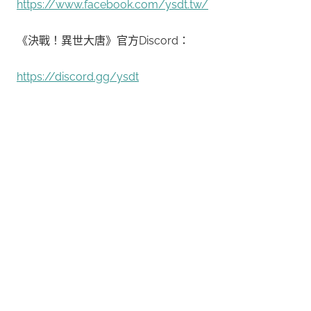
https://www.facebook.com/ysdt.tw/
《決戰！異世大唐》官方Discord：
https://discord.gg/ysdt