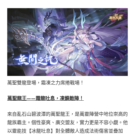
萬聖雙龍登場，霜凍之力席捲戰場！
萬聖龍王——霜龍吐息，凍鎖敵陣！
來自亂石山碧波潭的萬聖龍王，是萬靈陣營中地位崇高的
龍族霸主。個性豪爽、廣交盟友，實力更是不容小覷。他
以靈能技【冰龍吐息】對全體敵人造成法術傷害並疊加