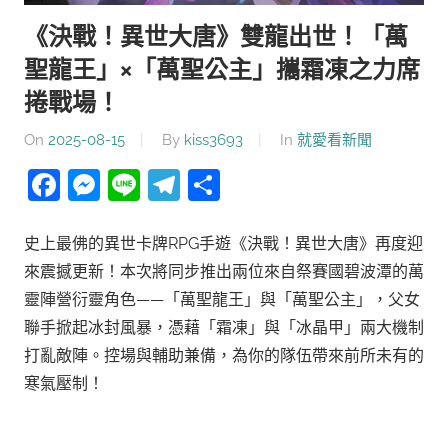
《決戰！異世大唐》雙龍出世！「萬
聖龍王」×「萬聖公主」攜霜凍之力席
捲戰場！
On
2025-08-15
By
kiss3693
In
就愛看新聞
Facebook
Messenger
Line
Telegram
分
享
史上最佛的異世卡牌RPG手遊《決戰！異世大唐》再度迎
來震撼更新！本次將同步推出兩位來自祭賽國碧波潭的萬
靈陣營衍靈角色——「萬聖龍王」與「萬聖公主」，父女
聯手掀起冰封風暴，憑藉「霜凍」與「冰晶甲」兩大機制
打亂敵陣。控場與輔助兼備，為你的隊伍帶來前所未有的
寒氣壓制！