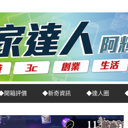
◆開箱評價
◆新奇資訊
◆達人圈