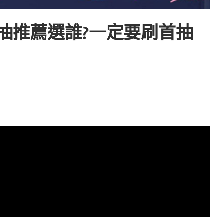
》首抽推薦選誰?一定要刷首抽