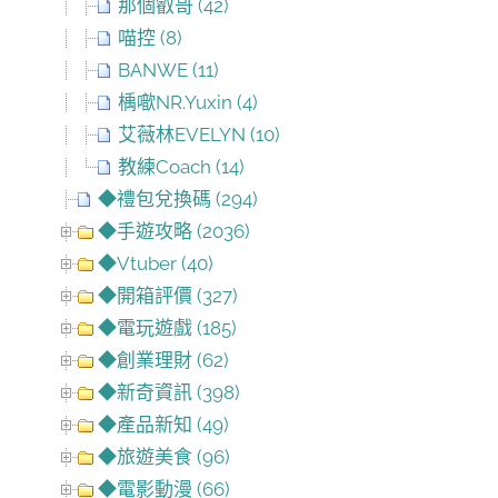
那個叡哥 (42)
喵控 (8)
BANWE (11)
楀噷NR.Yuxin (4)
艾薇林EVELYN (10)
教練Coach (14)
◆禮包兌換碼 (294)
◆手遊攻略 (2036)
◆Vtuber (40)
◆開箱評價 (327)
◆電玩遊戲 (185)
◆創業理財 (62)
◆新奇資訊 (398)
◆產品新知 (49)
◆旅遊美食 (96)
◆電影動漫 (66)