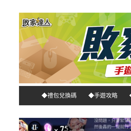
Skip
to
content
台
敗
◆禮包兌換碼
◆手遊攻略
灣
No.1
家
遊
戲