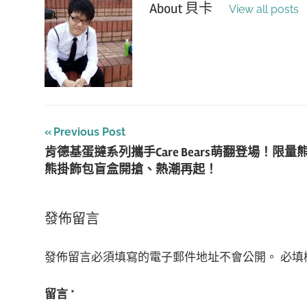
About
貝卡
View all posts
文
Previous Post
肯德基蛋撻系列攜手Care Bears萌翻登場！限量
章
熊掛飾包盲盒開搶、熱潮再起！
導
覽
發佈留言
發佈留言必須填寫的電子郵件地址不會公開。
必填
留言
*