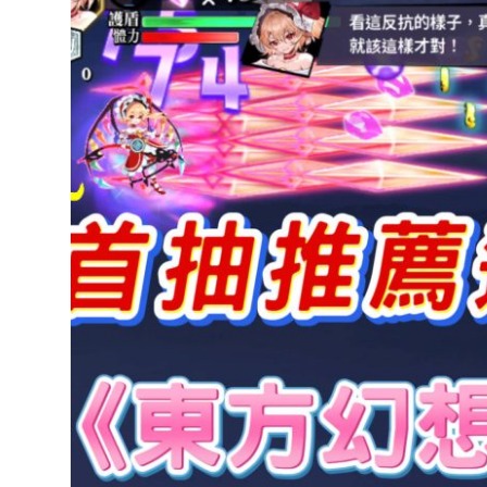
達
科
技
自
人
媒
體。
推
薦