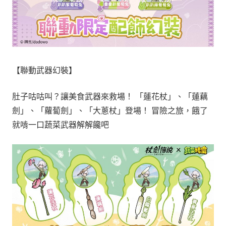
【聯動武器幻裝】
肚子咕咕叫？讓美食武器來救場！ 「蓮花杖」、「蓮藕
劍」、「蘿蔔劍」、「大蔥杖」登場！ 冒險之旅，餓了
就啃一口蔬菜武器解解饞吧