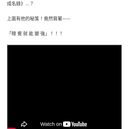
成名錄》……？
上面有他的秘笈！竟然寫著——
「睡 覺 就 能 變 強」！！！