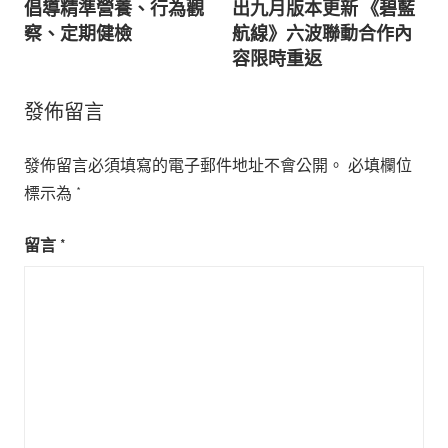
倡導精準營養、行為觀
出九月版本更新 《碧藍
導
察、定期健檢
航線》六波聯動合作內
容限時重返
覽
發佈留言
發佈留言必須填寫的電子郵件地址不會公開。
必填欄位
標示為
*
留言
*