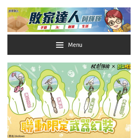
Skip
to
content
台
敗
Menu
灣
No.1
家
遊
戲
達
科
人
技
自
推
媒
體。
薦