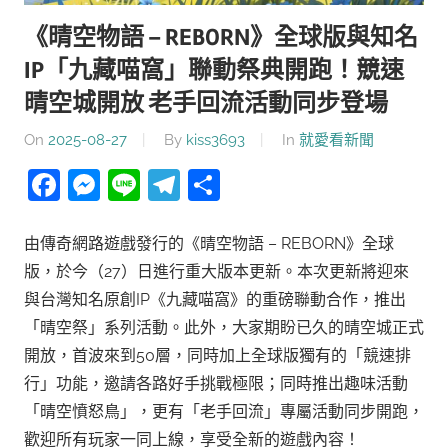
《晴空物語 – REBORN》全球版與知名
IP「九藏喵窩」聯動祭典開跑！競速
晴空城開放 老手回流活動同步登場
On
2025-08-27
By
kiss3693
In
就愛看新聞
Facebook
Messenger
Line
Telegram
分
享
由傳奇網路遊戲發行的《晴空物語 – REBORN》全球
版，於今（27）日進行重大版本更新。本次更新將迎來
與台灣知名原創IP《九藏喵窩》的重磅聯動合作，推出
「晴空祭」系列活動。此外，大家期盼已久的晴空城正式
開放，首波來到50層，同時加上全球版獨有的「競速排
行」功能，邀請各路好手挑戰極限；同時推出趣味活動
「晴空憤怒鳥」，更有「老手回流」專屬活動同步開跑，
歡迎所有玩家一同上線，享受全新的遊戲內容！