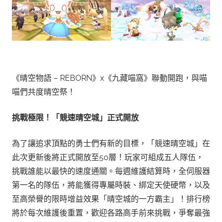
《晴空物語 – REBORN》x《九藏喵窩》聯動開跑，與喵
喵們共度晴空祭！
挑戰極限！「競速晴空城」正式開放
為了讓追求頂點的勇士們有新的目標，「競速晴空城」在
此次更新後將正式開放至50層！玩家可組成五人隊伍，
挑戰誰能以最快的速度通關。每週維護結算時，全伺服器
第一名的隊伍，將能獲得專屬時裝、綁定天使硬幣，以及
至高榮譽的限時增益效果「晴空城的一方霸主」！排行榜
將於每次維護後重置，歡迎各路高手前來挑戰，爭奪最強