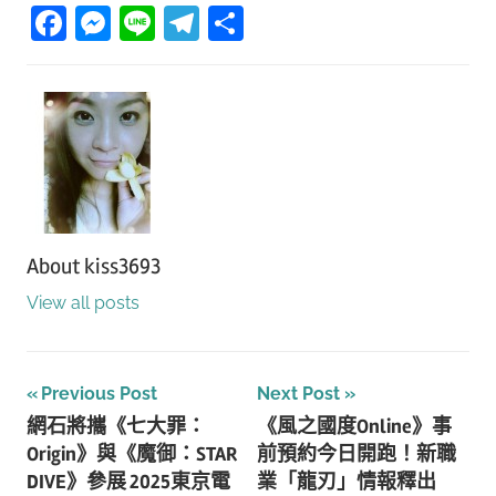
Facebook
Messenger
Line
Telegram
分
享
About
kiss3693
View all posts
文
Previous Post
Next Post
網石將攜《七大罪：
《風之國度Online》事
章
Origin》與《魔御：STAR
前預約今日開跑！新職
導
DIVE》參展 2025東京電
業「龍刃」情報釋出