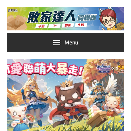
Skip
to
content
台
敗
Menu
灣
No.1
家
遊
戲
達
科
人
技
自
推
媒
體。
薦