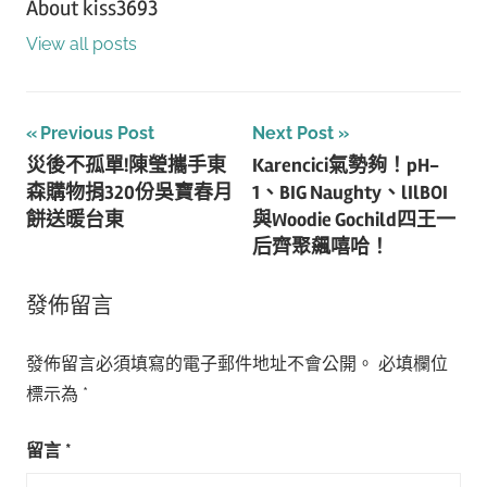
About
kiss3693
View all posts
文
Previous Post
Next Post
災後不孤單!陳瑩攜手東
Karencici氣勢夠！pH-
章
森購物捐320份吳寶春月
1、BIG Naughty、lIlBOI
導
餅送暖台東
與Woodie Gochild四王一
后齊聚飆嘻哈！
覽
發佈留言
發佈留言必須填寫的電子郵件地址不會公開。
必填欄位
標示為
*
留言
*