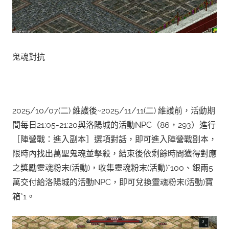
鬼魂對抗
2025/10/07(二) 維護後~2025/11/11(二) 維護前，活動期
間每日21:05-21:20與洛陽城的活動NPC（86，293）進行
［陣營戰：進入副本］選項對話，即可進入陣營戰副本，
限時內找出萬聖鬼魂並擊殺，結束後依剩餘時間獲得對應
之獎勵靈魂粉末(活動)，收集靈魂粉末(活動)*100、銀兩5
萬交付給洛陽城的活動NPC，即可兌換靈魂粉末(活動)寶
箱*1。