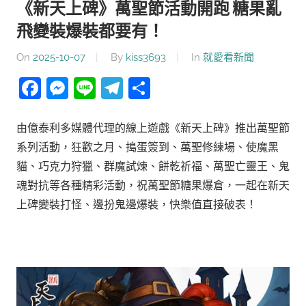
《新天上碑》萬聖節活動開跑 糖果亂
飛變裝爆裝都要有！
On
2025-10-07
By
kiss3693
In
就愛看新聞
Facebook
Messenger
Line
Telegram
分
享
由億泰利多媒體代理的線上遊戲《新天上碑》推出萬聖節
系列活動，狂歡之月、搗蛋簽到、萬聖修練場、使魔黑
貓、巧克力狩獵、群魔試煉、餅乾祈福、萬聖亡靈王、鬼
魂對抗等各種精彩活動，祝萬聖節糖果爆倉，一起在新天
上碑變裝打怪、邊扮鬼邊爆裝，快樂值直接破表！