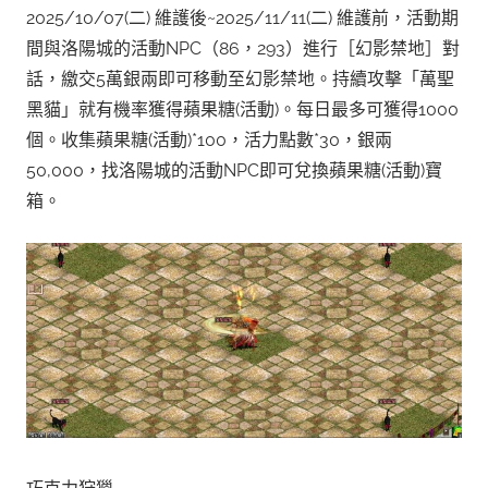
2025/10/07(二) 維護後~2025/11/11(二) 維護前，活動期
間與洛陽城的活動NPC（86，293）進行［幻影禁地］對
話，繳交5萬銀兩即可移動至幻影禁地。持續攻擊「萬聖
黑貓」就有機率獲得蘋果糖(活動)。每日最多可獲得1000
個。收集蘋果糖(活動)*100，活力點數*30，銀兩
50,000，找洛陽城的活動NPC即可兌換蘋果糖(活動)寶
箱。