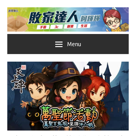
Skip
to
content
台
敗
Menu
灣
No.1
家
遊
戲
達
科
人
技
自
推
媒
體。
薦