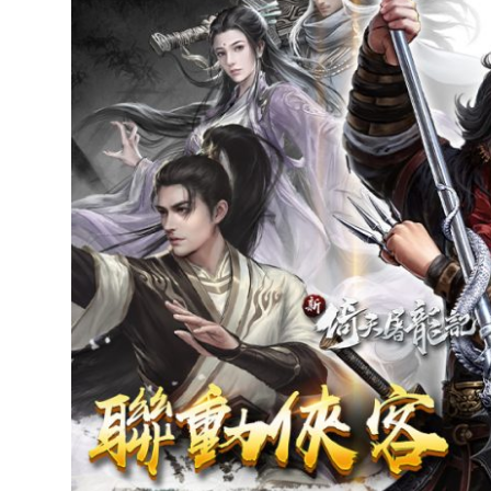
達
科
技
自
人
媒
體。
推
薦