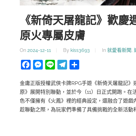
《新倚天屠龍記》歡慶週
原火專屬皮膚
On
2024-12-11
By
kiss3693
In
就愛看新聞
,
Facebook
Messenger
Line
Telegram
分
享
金庸正版授權武俠卡牌RPG手遊《新倚天屠龍記》
原》展開特別聯動，並於今（11）日正式開跑。在
色不僅擁有《火鳳》裡的經典設定，還融合了遊戲
趁聯動之際，為玩家們準備了具備挑戰的全新活動