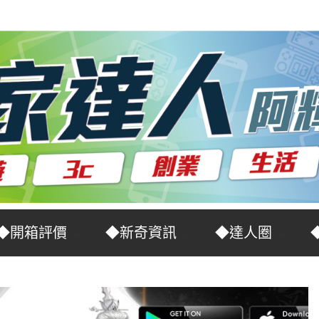
◆開箱評價
◆新奇資訊
◆達人圈