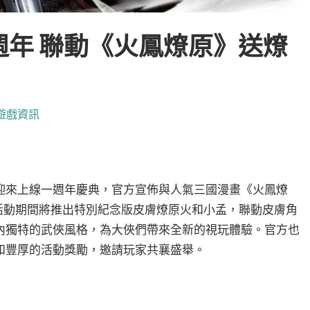
年 聯動《火鳳燎原》送燎
遊戲資訊
迎來上線一週年慶典，官方宣佈與人氣三國漫畫《火鳳燎
活動期間將推出特別紀念版皮膚燎原火和小孟，聯動皮膚角
內獨特的武俠風格，為大俠們帶來全新的視玩體驗。官方也
和豐厚的活動獎勵，邀請玩家共襄盛舉。