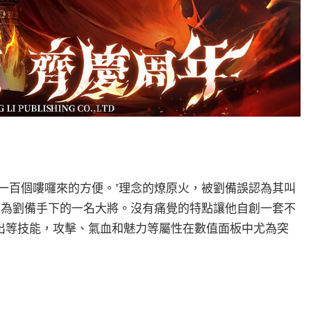
一百個嘍囉來的方便。”理念的燎原火，被劉備誤認為其叫
成為劉備手下的一名大將。沒有痛覺的特點讓他自創一套不
出等技能，攻擊、氣血和魅力等屬性在數值面板中尤為突