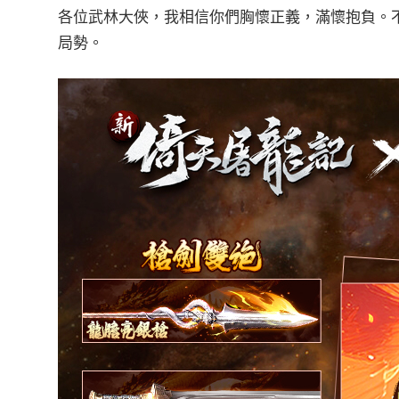
各位武林大俠，我相信你們胸懷正義，滿懷抱負。
局勢。