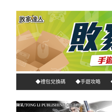
Skip
to
content
台
敗
◆禮包兌換碼
◆手遊攻略
灣
No.1
家
遊
戲