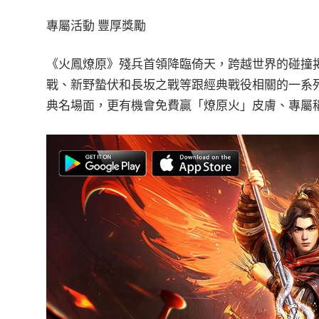
專屬活動 豐厚獎勵
《火鳳燎原》殘兵首領降臨倚天，跨越世界的碰撞
戰、新野蟄伏和長坂之戰等跟經典戰役相關的一系
典名場面，更有機會免費贏「燎原火」皮膚、專屬