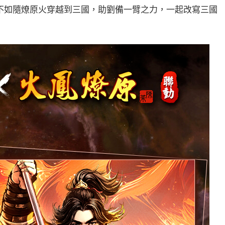
不如隨燎原火穿越到三國，助劉備一臂之力，一起改寫三國