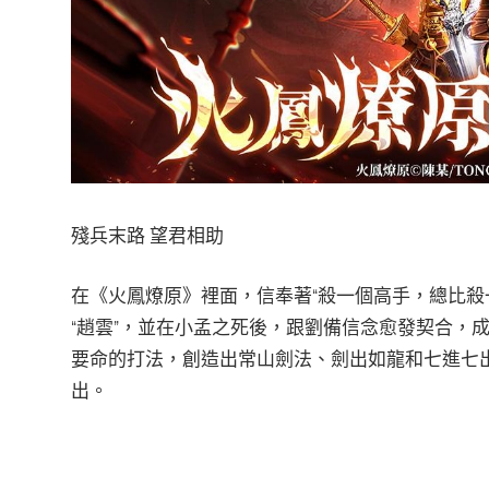
殘兵末路 望君相助
在《火鳳燎原》裡面，信奉著“殺一個高手，總比殺
“趙雲”，並在小孟之死後，跟劉備信念愈發契合，
要命的打法，創造出常山劍法、劍出如龍和七進七
出。