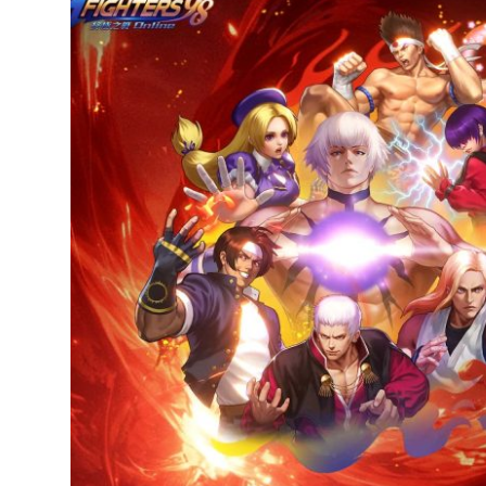
達
科
技
自
人
媒
體。
推
薦