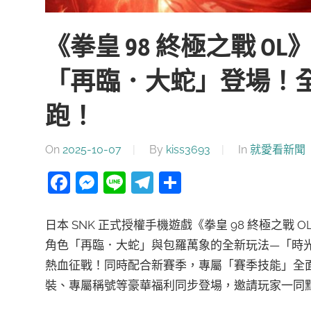
《拳皇 98 終極之戰 
「再臨．大蛇」登場！
跑！
On
2025-10-07
By
kiss3693
In
就愛看新聞
Facebook
Messenger
Line
Telegram
分
享
日本 SNK 正式授權手機遊戲《拳皇 98 終極之
角色「再臨．大蛇」與包羅萬象的全新玩法—「時
熱血征戰！同時配合新賽季，專屬「賽季技能」全
裝、專屬稱號等豪華福利同步登場，邀請玩家一同