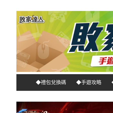
Skip
to
content
台
敗
◆禮包兌換碼
◆手遊攻略
灣
No.1
家
遊
戲