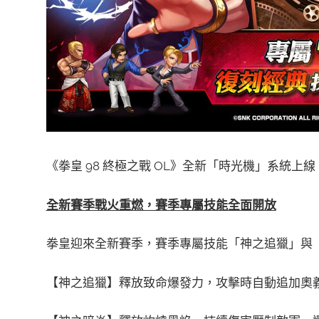
《拳皇 98 終極之戰 OL》全新「時光機」系統上
全新賽季戰火重燃，賽季專屬技能全面開放
拳皇迎來全新賽季，賽季專屬技能「神之追獵」與
【神之追獵】釋放致命爆發力，攻擊時自動追加奧