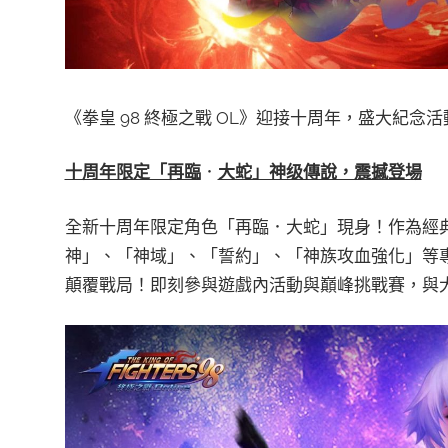
《拳皇 98 終極之戰 OL》迎接十周年，盛大紀念
十周年限定「再臨
．
大蛇」神级傳說，震撼登場
全新十周年限定角色「再臨．大蛇」現身！作為經
神」、「神域」、「誓約」、「神族攻血強化」等
顛覆戰局！即刻參與遊戲內活動與巔峰挑戰賽，與