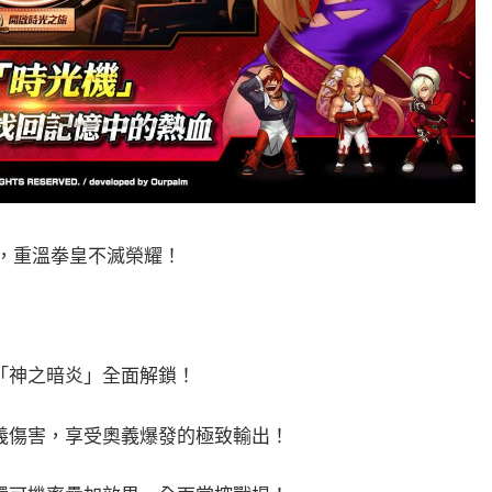
線，重溫拳皇不滅榮耀！
「神之暗炎」全面解鎖！
義傷害，享受奧義爆發的極致輸出！