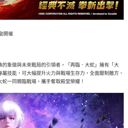
活動開催
典的象徵與未來戰局的引領者，「再臨．大蛇」擁有「大
專屬技能，可大幅提升火力與戰場生存力，全面壓制敵方、
大蛇一同親臨戰場，攜手奪取殿堂榮耀！