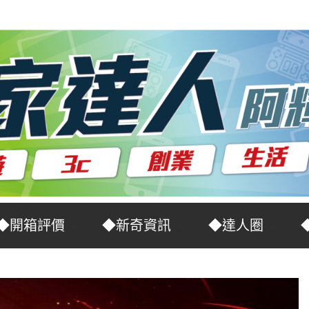
◆開箱評價
◆新奇資訊
◆達人圈