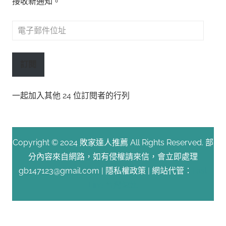
接收新通知。
電
子
郵
訂閱
件
位
一起加入其他 24 位訂閱者的行列
址
Copyright © 2024 敗家達人推薦 All Rights Reserved. 部
分內容來自網路，如有侵權請來信，會立即處理
gb147123@gmail.com |
隱私權政策
| 網站代管：
Fast
Line 台灣速連