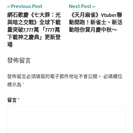
文
Previous Post
Next Post
網石歡慶《七大罪：光
《天月麻雀》Vtuber聯
章
與暗之交戰》全球下載
動開跑！新雀士、新活
導
量突破7,777萬 「7777萬
動陪你賞月慶中秋～
下載神之慶典」更新登
覽
場
發佈留言
發佈留言必須填寫的電子郵件地址不會公開。
必填欄位
標示為
*
留言
*