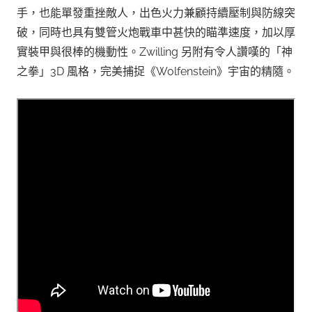
手，也能單發重挫敵人，出色火力兼顧持續壓制與防線突
破，同時也具有雙管火炮戰車中甚快的瞄準速度，加以厚
實裝甲與很棒的機動性。Zwilling 另附有令人讚嘆的「神
之拳」3D 風格，完美捕捉《Wolfenstein》宇宙的精隨。