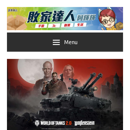
Skip
to
content
台
敗
Menu
灣
No.1
家
遊
戲
達
科
人
技
自
推
媒
體。
薦