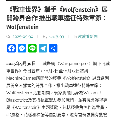
《戰車世界》攜手《Wolfenstein》展
開跨界合作 推出戰車遠征特殊章節：
Wolfenstein
On
2025-09-30
By
kiss3693
In
就愛看新聞
Facebook
Messenger
Line
Telegram
分
享
2025
年
9
月
30
日
— 戰遊網（Wargaming.net）旗下《戰
車世界》今日宣布，10月2日至10月13日將與
MachineGames所開發的經典《Wolfenstein》遊戲系列
展開令人振奮的跨界合作，推出戰車遠征特殊章節：
Wolfenstein。活動期間，玩家將能化身為William J.
Blazkowicz及其抵抗軍盟友參加戰鬥，並有機會獲得專
屬《Wolfenstein》主題獎勵，包括經典角色作為乘員、
2D風格、花樣和標語等自訂要素，還有首輛裝備有雙管