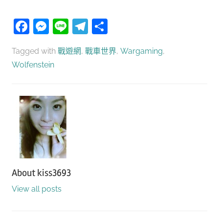
Facebook
Messenger
Line
Telegram
分
享
Tagged with
戰遊網
,
戰車世界
,
Wargaming
,
Wolfenstein
About
kiss3693
View all posts