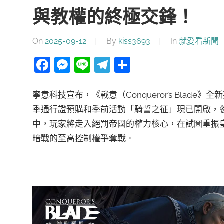
達
科
與教權的終極交鋒！
技
自
人
On
2025-09-12
By
kiss3693
In
就愛看新聞
媒
Facebook
Messenger
Line
Telegram
分
體。
推
享
寧意科技宣布，《戰意（Conqueror’s Blad
薦
季通行證預購和季前活動「騎誓之征」現已開啟，
中，玩家將走入絕罰帝國的權力核心，在試圖重振
暗戰的至高控制權爭奪戰。