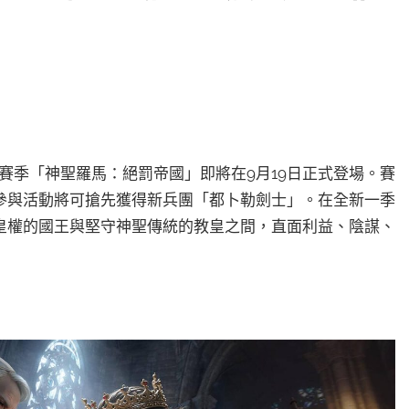
e》全新賽季「神聖羅馬：絕罰帝國」即將在9月19日正式登場。賽
參與活動將可搶先獲得新兵團「都卜勒劍士」。在全新一季
皇權的國王與堅守神聖傳統的教皇之間，直面利益、陰謀、