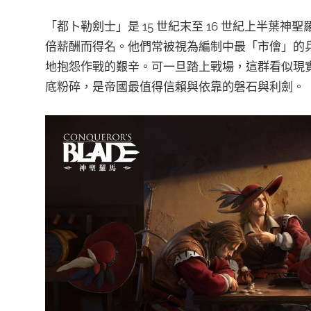
「都卜勒劍士」是 15 世紀末至 16 世紀上半
倍薪酬而得名。他們常被視為編制中最「市儈」的
地抱怨作戰的艱辛。可一旦踏上戰場，這群看似現
底粉碎，是帝國最值得信賴與依靠的磐石與利劍。