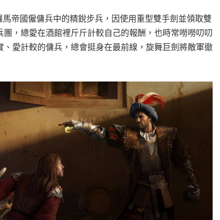
葉神聖羅馬帝國僱傭兵中的精銳步兵，因使用重型雙手劍並領取雙
兵團，總愛在酒館裡斤斤計較自己的報酬，也時常嘮嘮叨叨
實、愛計較的傭兵，總會挺身在最前線，旋舞巨劍將敵軍徹