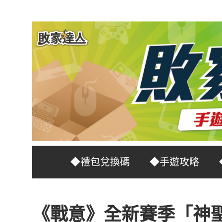
Skip
to
content
台
敗
◆禮包兌換碼
◆手遊攻略
灣
No.1
家
遊
《戰意》全新賽季「神聖
戲