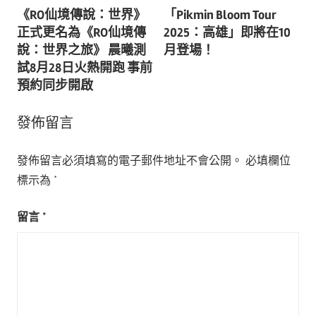
《RO仙境傳說：世界》
「Pikmin Bloom Tour
章
正式更名為《RO仙境傳
2025：高雄」即將在10
導
說：世界之旅》 晨曦測
月登場！
試8月28日火熱開跑 事前
覽
預約同步開啟
發佈留言
發佈留言必須填寫的電子郵件地址不會公開。
必填欄位
標示為
*
留言
*