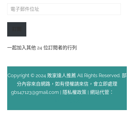
電
子
郵
訂閱
件
位
一起加入其他 24 位訂閱者的行列
址
Copyright © 2024 敗家達人推薦 All Rights Reserved. 部
分內容來自網路，如有侵權請來信，會立即處理
gb147123@gmail.com |
隱私權政策
| 網站代管：
Fast
Line 台灣速連