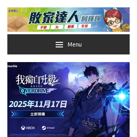
Skip
to
content
台
敗
Menu
灣
No.1
家
遊
戲
達
科
人
技
自
推
媒
體。
薦