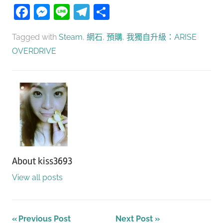
Facebook
Messenger
Line
Telegram
分
享
Tagged with
Steam
,
網石
,
預購
,
我獨自升級：ARISE
OVERDRIVE
About
kiss3693
View all posts
文
Previous Post
Next Post