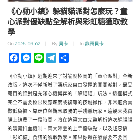
《心動小鎮》躲貓貓派對怎麼玩？童
心派對優缺點全解析與彩虹糖獲取教
學
On
2026-06-02
By
貝卡
In
熊哥貝卡
Facebook
Messenger
Line
Telegram
分
享
《心動小鎮》近期迎來了討論度極高的「童心派對」全新
改版，這次不僅新增了讓玩家自由發揮的闖關派對，最受
矚目的絕對是充滿心機博弈的「躲貓貓」玩法。這個模式
完全不需要極限反應速度或複雜的按鍵操作，非常適合喜
歡低負擔、靠走位與觀念取勝的手殘黨玩家。這幾天我實
際上線農了一段時間，將在這篇文章完整解析這次躲貓貓
的隱藏扣血機制、兩大陣營的上手優缺點，以及超惡搞
「彩虹糖」食譜的獲取教學。如果你還在猶豫要不要回