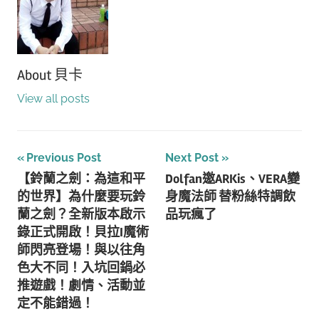
About
貝卡
View all posts
文
Previous Post
Next Post
【鈴蘭之劍：為這和平
Dolfan邀ARKis、VERA變
章
的世界】為什麼要玩鈴
身魔法師 替粉絲特調飲
導
蘭之劍？全新版本啟示
品玩瘋了
錄正式開啟！貝拉I魔術
覽
師閃亮登場！與以往角
色大不同！入坑回鍋必
推遊戲！劇情、活動並
定不能錯過！