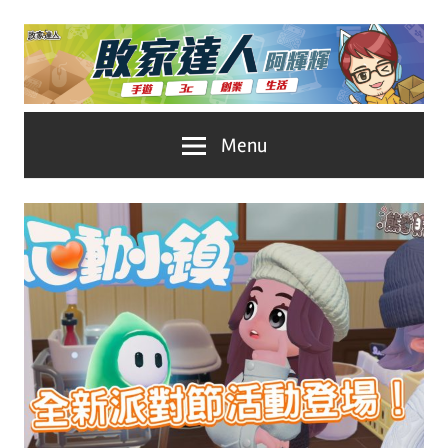
Skip
to
content
台
敗
Menu
灣
No.1
家
遊
戲
達
科
人
技
自
推
媒
體。
薦