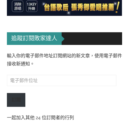
追蹤訂閱敗家達人
輸入你的電子郵件地址訂閱網站的新文章，使用電子郵件
接收新通知。
電
子
郵
訂閱
件
位
一起加入其他 24 位訂閱者的行列
址