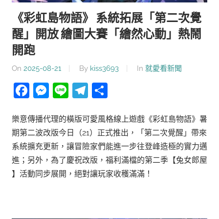
《彩虹島物語》 系統拓展「第二次覺
醒」開放 繪圖大賽「繪然心動」熱鬧
開跑
On
2025-08-21
By
kiss3693
In
就愛看新聞
Facebook
Messenger
Line
Telegram
分
享
樂意傳播代理的橫版可愛風格線上遊戲《彩虹島物語》暑
期第二波改版今日（21）正式推出，「第二次覺醒」帶來
系統擴充更新，讓冒險家們能進一步往登峰造極的實力邁
進；另外，為了慶祝改版，福利滿檔的第二季【兔女郎屋​
】活動同步展開，絕對讓玩家收穫滿滿！