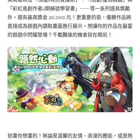
「彩虹島創作者2期稱號學習書」⋯⋯等一系列道具獎勵
外，還有最高獎金 20,000 元！更重要的是，優勝作品將
直接成為遊戲內讀取畫面進行展示。想讓你的作品在最愛
的遊戲中閃耀登場？千載難逢的機會就在眼前！
就畫你想畫的！無論是溫馨的友情、浪漫的邂逅，或是熱