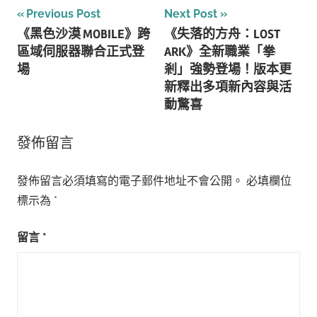
文
Previous Post
Next Post
《黑色沙漠 MOBILE》跨
《失落的方舟：LOST
章
區域伺服器聯合正式登
ARK》全新職業「拳
導
場
剎」強勢登場！版本更
新釋出多項新內容與活
覽
動驚喜
發佈留言
發佈留言必須填寫的電子郵件地址不會公開。
必填欄位
標示為
*
留言
*