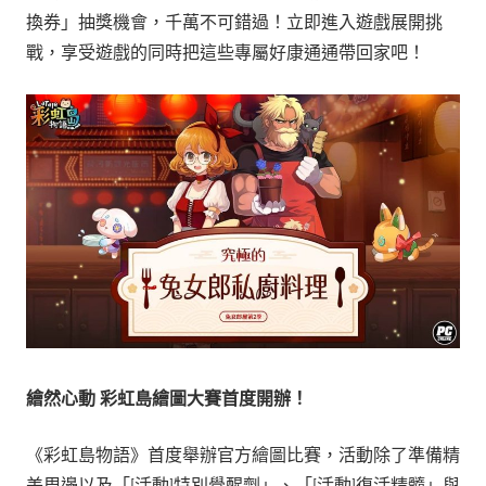
換券」抽獎機會，千萬不可錯過！立即進入遊戲展開挑
戰，享受遊戲的同時把這些專屬好康通通帶回家吧！
繪然心動
彩虹島繪圖大賽首度開辦！
《彩虹島物語》首度舉辦官方繪圖比賽，活動除了準備精
美周邊以及「[活動]特別覺醒劑」、「[活動]復活精髓」與