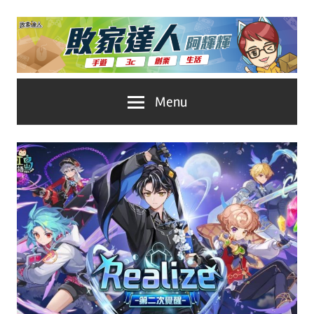
Skip
to
content
台
敗
Menu
灣
No.1
家
遊
戲
達
科
人
技
自
推
媒
體。
薦