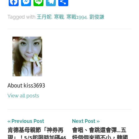
Facebook
Messenger
Line
Telegram
分
享
Tagged with
王丹妮
,
寒戰
,
寒戰1994
,
劉俊謙
About
kiss3693
View all posts
文
Previous Post
Next Post
肯德基母親節「神券再
會唱、會跳還會彈…五
章
現」！5/5起限時加碼46
妞個個來頭不小，韓國