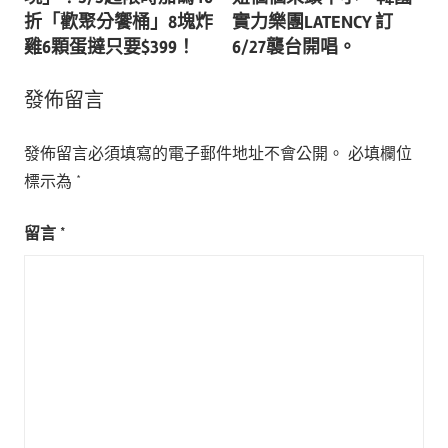
導
折「歡聚分饗桶」8塊炸
實力樂團LATENCY 訂
雞6顆蛋撻只要$399！
6/27襲台開唱。
覽
發佈留言
發佈留言必須填寫的電子郵件地址不會公開。
必填欄位
標示為
*
留言
*