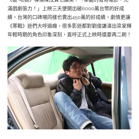
滿戲劇張力！」上映三天便開出破6000萬台幣的好成
績，台灣的口碑場同樣也賣出450萬的好成績，劇情更讓
《寒戰》迷們大呼過癮，很多影迷都對劉俊謙演出梁家輝
年輕時期的角色印象深刻，直呼正式上映時還要再二刷！