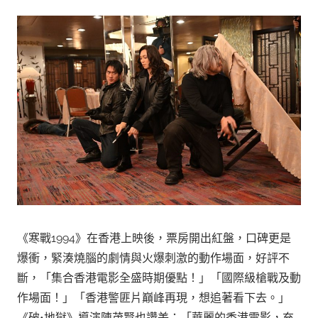
《寒戰1994》在香港上映後，票房開出紅盤，口碑更是
爆衝，緊湊燒腦的劇情與火爆刺激的動作場面，好評不
斷，「集合香港電影全盛時期優點！」「國際級槍戰及動
作場面！」「香港警匪片巔峰再現，想追著看下去。」
《破•地獄》導演陳茂賢也讚美：「華麗的香港電影，充