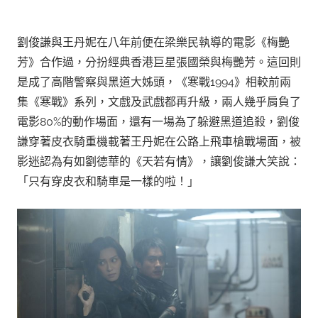
劉俊謙與王丹妮在八年前便在梁樂民執導的電影《梅艷
芳》合作過，分扮經典香港巨星張國榮與梅艷芳。這回則
是成了高階警察與黑道大姊頭，《寒戰1994》相較前兩
集《寒戰》系列，文戲及武戲都再升級，兩人幾乎肩負了
電影80%的動作場面，還有一場為了躲避黑道追殺，劉俊
謙穿著皮衣騎重機載著王丹妮在公路上飛車槍戰場面，被
影迷認為有如劉德華的《天若有情》，讓劉俊謙大笑說：
「只有穿皮衣和騎車是一樣的啦！」