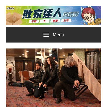
Skip
to
content
台
敗
Menu
灣
No.1
家
遊
戲
達
科
人
技
自
推
媒
體。
薦