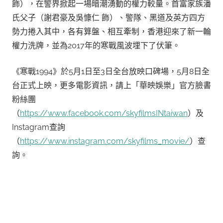
飾），在警界掀起一場暗潮湧動的權力較量。首富家族潘
氏父子（謝君豪及吳慷仁 飾）、警隊、黑道及英方四方
勢力捲入其中，各有算盤、相互牽制，香港迎來了新一輪
權力洗牌，並為2017年的寒戰風波埋下了伏筆。
《寒戰1994》於5月1日至3日全台放映口碑場，5月8日全
台正式上映，更多電影資訊，請上「華映娛樂」官方臉書
粉絲團
（
https://www.facebook.com/skyfilmsINtaiwan
）及
Instagram查詢
（
https://www.instagram.com/skyfilms_movie/
）查
詢。