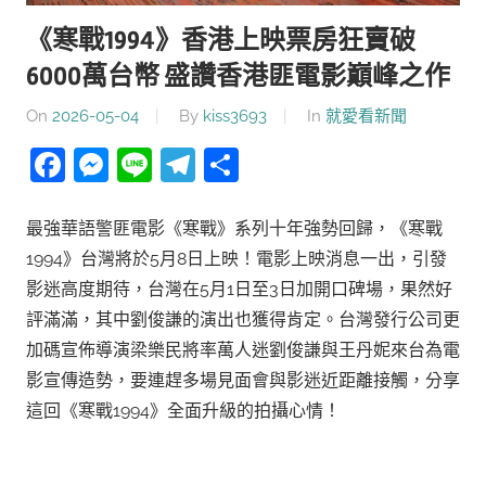
《寒戰1994》香港上映票房狂賣破
6000萬台幣 盛讚香港匪電影巔峰之作
On
2026-05-04
By
kiss3693
In
就愛看新聞
Facebook
Messenger
Line
Telegram
分
享
最強華語警匪電影《寒戰》系列十年強勢回歸，《寒戰
1994》台灣將於5月8日上映！電影上映消息一出，引發
影迷高度期待，台灣在5月1日至3日加開口碑場，果然好
評滿滿，其中劉俊謙的演出也獲得肯定。台灣發行公司更
加碼宣佈導演梁樂民將率萬人迷劉俊謙與王丹妮來台為電
影宣傳造勢，要連趕多場見面會與影迷近距離接觸，分享
這回《寒戰1994》全面升級的拍攝心情！