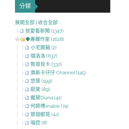
分類
展開全部
|
收合全部
就愛看新聞 (1347)
◆專欄作家 (1628)
小宅開箱 (2)
璐洛洛 (637)
熊哥貝卡 (332)
奧斯卡仔仔 Channel (145)
悠葉 (199)
歐昊 (89)
戴黛Diana (41)
何師傅snakie (74)
那個叡哥 (42)
喵控 (8)