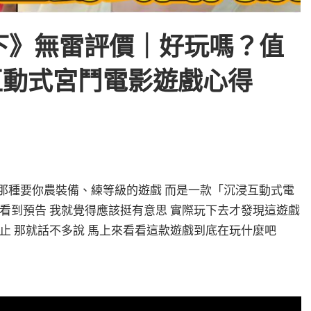
下》無雷評價｜好玩嗎？值
值互動式宮鬥電影遊戲心得
那種要你農裝備、練等級的遊戲 而是一款「沉浸互動式電
始看到預告 我就覺得應該挺有意思 實際玩下去才發現這遊戲
止 那就話不多說 馬上來看看這款遊戲到底在玩什麼吧