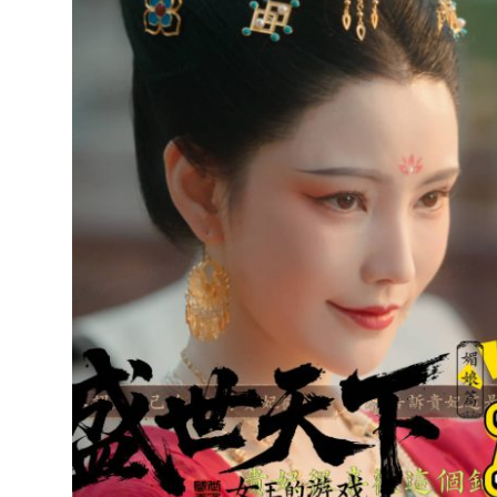
達
科
技
自
人
媒
體。
推
薦