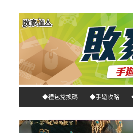
Skip
to
content
台
敗
◆禮包兌換碼
◆手遊攻略
灣
No.1
家
遊
戲