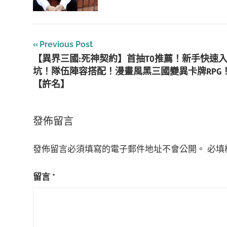
文
Previous Post
【異界三國:死神契約】首抽T0推薦！新手快速
章
坑！隊伍陣容搭配！漫畫風黑三國變異卡牌RPG
導
【許名】
覽
發佈留言
發佈留言必須填寫的電子郵件地址不會公開。
必填
留言
*