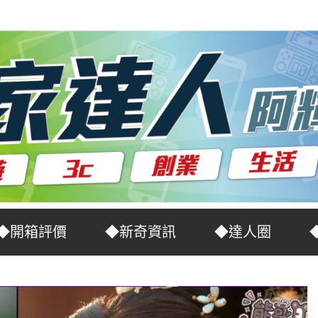
◆開箱評價
◆新奇資訊
◆達人圈