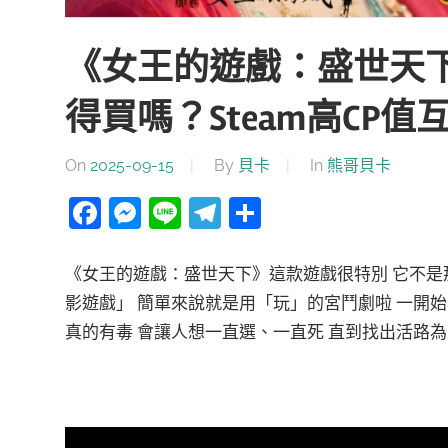
《女王的遊戲：盛世天
得買嗎？Steam高CP
On
2025-09-15
By
貝卡
In
熊哥貝卡
Facebook
Messenger
Line
Telegram
分
享
《女王的遊戲：盛世天下》這款遊戲很特別 它不是
影遊戲」 簡單來說就是用「玩」的宮鬥劇啦 一開
真的有毒 會讓人想一直選、一直死 直到找出活路為