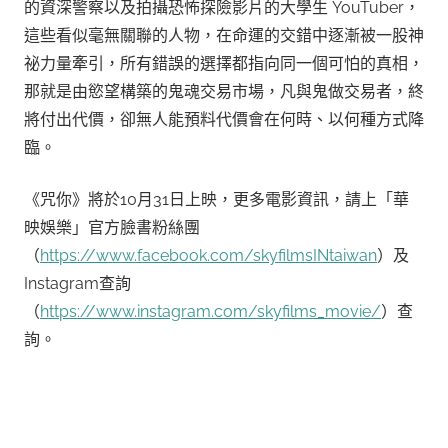
的資深警察以及拍攝恐怖探險影片的大學生 YouTuber，
這些看似毫無關聯的人物，在命運的交錯中逐漸被一股神
祕力量牽引，所有錯誤的選擇都指向同一個可怕的真相，
那就是由慾望構築的鬼魂交易市場，凡與鬼做交易者，終
將付出代價，卻無人能預料代價會在何時、以何種方式降
臨。
《咒你》將於10月31日上映，更多電影資訊，請上「華
映娛樂」官方臉書粉絲團
（
https://www.facebook.com/skyfilmsINtaiwan
）及
Instagram查詢
（
https://www.instagram.com/skyfilms_movie/
）查
詢。