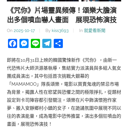
《咒你》片場靈異頻傳！頌樂大膽演
出多個噴血嚇人畫面 展現恐怖演技
On
2025-10-17
By
kiss3693
In
就愛看新聞
Facebook
Messenger
Line
Telegram
分
享
即將在10月31日上映的韓國驚悚新作《咒你》，由新一
代恐怖片大師洪源基執導，集結實力派演員與多組人氣女
團成員演出，其中包括首次挑戰大銀幕的
「MAMAMOO」隊長頌樂，電影以買賣鬼魂的禁忌市場
為背景，揭露人性在慾望與恐懼之間的極限掙扎，從題材
設定到卡司陣容都引發關注，頌樂在片中飾演懷抱作家
夢、搬入安靜鄉村小鎮的女子，在詭譎氛圍中展現不同以
往的表演能量，成為電影中恐怖擔當，演出多個狂噴血的
畫面，展現恐怖演技！