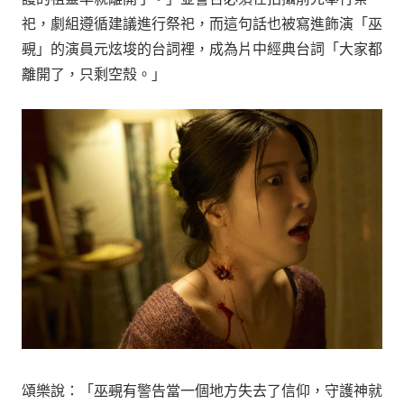
祀，劇組遵循建議進行祭祀，而這句話也被寫進飾演「巫
覡」的演員元炫埈的台詞裡，成為片中經典台詞「大家都
離開了，只剩空殼。」
頌樂說：「巫覡有警告當一個地方失去了信仰，守護神就