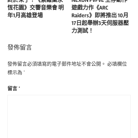
終於來了！《紫羅蘭永
NEXON PvPvE 生存動作
章
恆花園》交響音樂會 明
遊戲力作《ARC
導
年1月高雄登場
Raiders》即將推出 10月
17日起舉辦3天伺服器壓
覽
力測試！
發佈留言
發佈留言必須填寫的電子郵件地址不會公開。
必填欄位
標示為
*
留言
*