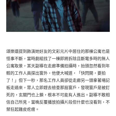
頌樂還提到飾演她好友的文彩元片中居住的那棟公寓也是
怪事不斷，當時劇組找了一棟即將拆除且斷電多時的無人
公寓取景，某天副導在走廊準備拍攝時，抬頭忽然看到年
輕的工作人員探出窗外，他便大喊道，「快閃開，要拍
了！」但下一秒，那名工作人員卻從走廊另一頭拿著場記
板走過來，眾人立即趕去檢查那扇窗戶，發現窗戶是被釘
死的，玄關門也上鎖，根本不可能有人進出。副導不敢相
信自己所見，當晚反覆播放拍攝片段但什麼也沒看到，不
禁狂起雞皮疙瘩。