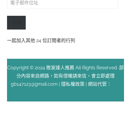
電
子
郵
訂閱
件
位
一起加入其他 24 位訂閱者的行列
址
Copyright © 2024 敗家達人推薦 All Rights Reserved. 部
分內容來自網路，如有侵權請來信，會立即處理
gb147123@gmail.com |
隱私權政策
| 網站代管：
Fast
Line 台灣速連