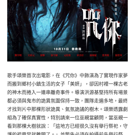
歌手頌樂首次出電影，在《咒你》中飾演為了實現作家夢
而搬到鄉村小鎮生活的女子「美妍」，卻因村裡一棵古老
的神木而捲入一連串離奇事件。導演洪源基堅持所有場景
都必須與鬼市的詭異氛圍保持一致，團隊走遍多地，最終
才找到片中那棵形狀詭異、氣氛詭譎的樹木。頌樂透露劇
組為了確保真實性，特別請來一位巫覡當顧問，當巫覡一
看到那棵大樹就說：「這地方已經很久沒有舉行祭祀，守
護的祖靈早就離開了。」並警告必須在拍攝前先舉行祭