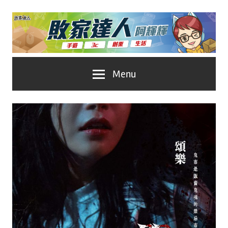
Skip
to
content
台
敗
Menu
灣
No.1
家
遊
戲
達
科
人
技
自
推
媒
體。
薦