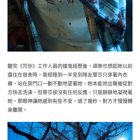
聽完《咒你》工作人員的撞鬼經歷後，頌樂也想起她以前
還住在宿舍時，曾經睡到一半見到隊友華莎只穿著內衣
褲，站在房門口一動不動地望著她，她本能地出聲催促對
方快去洗澡，但華莎卻沒有任何反應，只是靜靜地凝視著
她，那眼神讓她感到有些不安，過了幾秒，對方才慢慢轉
身離開。