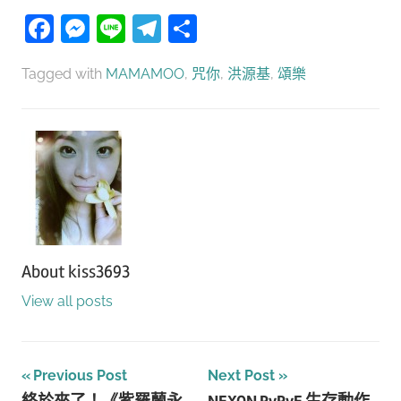
Facebook
Messenger
Line
Telegram
分
享
Tagged with
MAMAMOO
,
咒你
,
洪源基
,
頌樂
About
kiss3693
View all posts
文
Previous Post
Next Post