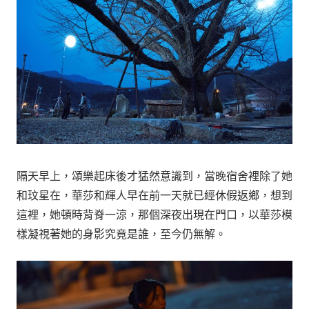
隔天早上，頌樂起床後才猛然意識到，當晚宿舍裡除了她
和玟星在，華莎和輝人早在前一天就已經休假返鄉，想到
這裡，她頓時背脊一涼，那個深夜出現在門口，以華莎模
樣凝視著她的身影究竟是誰，至今仍無解。