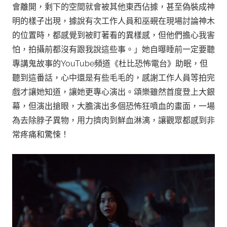
會離開，剩下的空間就會被其他東西佔據，甚至偽裝成神
明的樣子出現，據說有次工作人員和巫覡在現場討論神木
的位置時，都感覺到被盯著看的異樣感，但他們擔心我害
怕，拍攝前都沒有跟我說這些事。」她自曝睡前一定要聽
專講鬼故事的YouTube頻道《杜比恐怖電台》助眠，但
聽到這番話，心中還是有些毛毛的，感謝工作人員等拍完
戲才讓她知道，讓她更專心演出。頌樂雖然首度登上大銀
幕，但演出搶眼，大膽演出多個恐怖狂噴血的畫面，一場
為去除脖子異物，用力擠肉到鮮血淋漓，讓觀眾都感到非
常疼痛和驚悚！