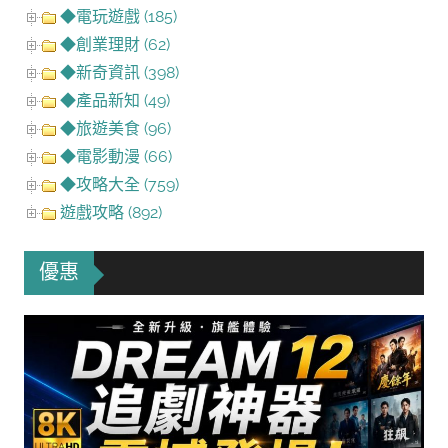
◆電玩遊戲 (185)
◆創業理財 (62)
◆新奇資訊 (398)
◆產品新知 (49)
◆旅遊美食 (96)
◆電影動漫 (66)
◆攻略大全 (759)
遊戲攻略 (892)
優惠