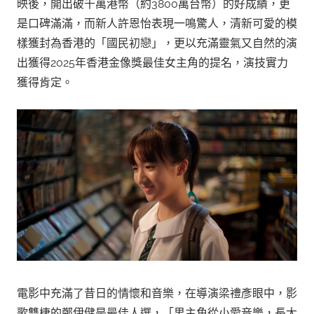
映後，開出破千萬港幣（約3800萬台幣）的好成績，更
是口碑滿滿，而新人許恩怡表現一鳴驚人，清新可愛的模
樣獲封為香港的「國民初戀」，更以充滿靈氣又自然的演
出獲得2025年香港金像獎最佳女主角的提名，演技實力
獲得肯定。
電影中充滿了昔日的情懷和音樂，在導演梁禮彥眼中，影
歌雙棲的鄭伊健是最佳人選，「男主角從小愛音樂，長大