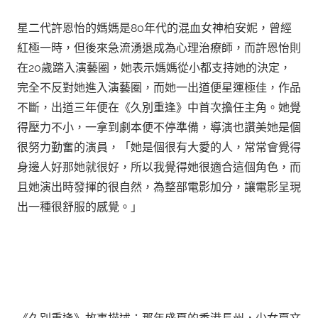
星二代許恩怡的媽媽是80年代的混血女神柏安妮，曾經
紅極一時，但後來急流湧退成為心理治療師，而許恩怡則
在20歲踏入演藝圈，她表示媽媽從小都支持她的決定，
完全不反對她進入演藝圈，而她一出道便星運極佳，作品
不斷，出道三年便在《久別重逢》中首次擔任主角。她覺
得壓力不小，一拿到劇本便不停準備，導演也讚美她是個
很努力勤奮的演員，「她是個很有大愛的人，常常會覺得
身邊人好那她就很好，所以我覺得她很適合這個角色，而
且她演出時發揮的很自然，為整部電影加分，讓電影呈現
出一種很舒服的感覺。」