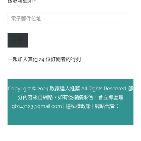
接收新通知。
電
子
郵
訂閱
件
位
一起加入其他 24 位訂閱者的行列
址
Copyright © 2024 敗家達人推薦 All Rights Reserved. 部
分內容來自網路，如有侵權請來信，會立即處理
gb147123@gmail.com |
隱私權政策
| 網站代管：
Fast
Line 台灣速連