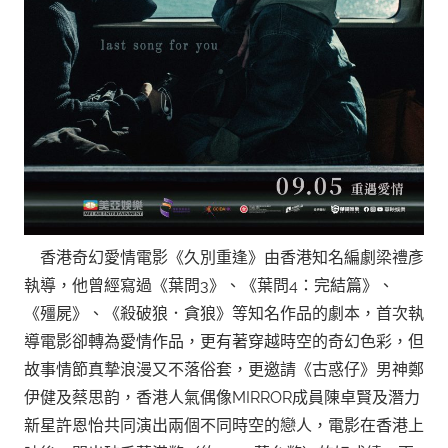
香港奇幻愛情電影《久別重逢》由香港知名編劇梁禮彥
執導，他曾經寫過《葉問3》、《葉問4：完結篇》、
《殭屍》、《殺破狼．貪狼》等知名作品的劇本，首次執
導電影卻轉為愛情作品，更有著穿越時空的奇幻色彩，但
故事情節真摯浪漫又不落俗套，更邀請《古惑仔》男神鄭
伊健及蔡思韵，香港人氣偶像MIRROR成員陳卓賢及潛力
新星許恩怡共同演出兩個不同時空的戀人，電影在香港上