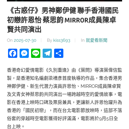
《古惑仔》男神鄭伊健 聯手香港國民
初戀許恩怡 蔡思韵 MIRROR成員陳卓
賢共同演出
On
2025-07-30
By
kiss3693
In
就愛看新聞
Facebook
Messenger
Line
Telegram
分
享
香港奇幻愛情電影《久別重逢》由《葉問》導演葉偉信監
製，是香港知名編劇梁禮彥首度執導的作品，集合香港男
神鄭伊健、新生代潛力演員許恩怡、MIRROR成員陳卓賢
及文青女神蔡思韵共同演出一場跨越時空的愛情故事，電
影在香港上映時口碑及票房兼具，更讓新人許恩怡躍升為
香港的「國民初戀」，而在台北電影節放映時，這部不落
俗套的穿越時空電影獲得好評滿滿，電影將於9月5日全
台上映。