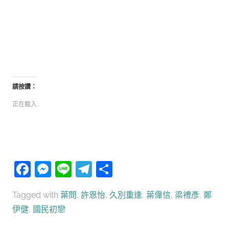
請按讚：
正在載入...
Facebook
Messenger
Line
Telegram
分
享
Tagged with
葉問
,
許恩怡
,
久別重逢
,
葉偉信
,
梁禮彥
,
鄭
伊健
,
國民初戀