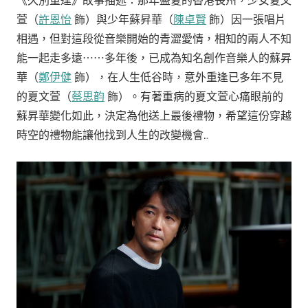
《久別重逢》故事描述：那年盛夏的香港長州，少女夏文
萱（
許恩怡
飾）與少年蘇昇華（
陳卓賢
飾）因一張唱片
相遇，但對這段從音樂開始的青澀愛情，相知的兩人不知
能一起走多遠⋯⋯多年後，已成為知名創作音樂人的蘇昇
華（
鄭伊健
飾），在人生低谷時，意外重逢已多年不見
的夏文萱（
蔡思韵
飾）。有著重病的夏文萱心痛眼前的
蘇昇華變化如此，決定為他送上最後禮物，希望這份穿越
時空的禮物能讓他找到人生的改變機會…