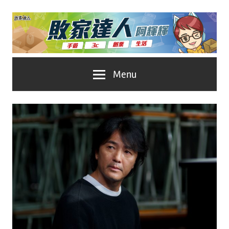
Skip
to
content
台
敗
Menu
灣
No.1
家
遊
戲
達
科
人
技
自
推
媒
體。
薦