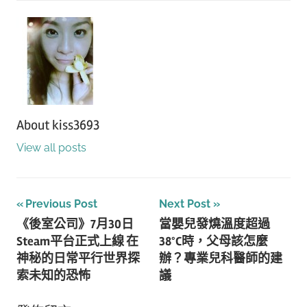
About
kiss3693
View all posts
文
Previous Post
Next Post
《後室公司》7月30日
當嬰兒發燒溫度超過
章
Steam平台正式上線 在
38°C時，父母該怎麼
導
神秘的日常平行世界探
辦？專業兒科醫師的建
索未知的恐怖
議
覽