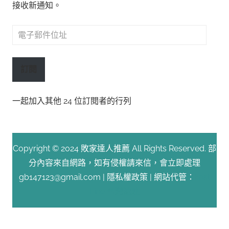
接收新通知。
電
子
郵
訂閱
件
位
一起加入其他 24 位訂閱者的行列
址
Copyright © 2024 敗家達人推薦 All Rights Reserved. 部
分內容來自網路，如有侵權請來信，會立即處理
gb147123@gmail.com |
隱私權政策
| 網站代管：
Fast
Line 台灣速連