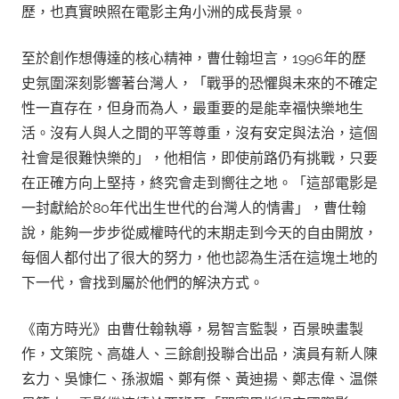
歷，也真實映照在電影主角小洲的成長背景。
至於創作想傳達的核心精神，曹仕翰坦言，1996年的歷
史氛圍深刻影響著台灣人，「戰爭的恐懼與未來的不確定
性一直存在，但身而為人，最重要的是能幸福快樂地生
活。沒有人與人之間的平等尊重，沒有安定與法治，這個
社會是很難快樂的」，他相信，即使前路仍有挑戰，只要
在正確方向上堅持，終究會走到嚮往之地。「這部電影是
一封獻給於80年代出生世代的台灣人的情書」，曹仕翰
說，能夠一步步從威權時代的末期走到今天的自由開放，
每個人都付出了很大的努力，他也認為生活在這塊土地的
下一代，會找到屬於他們的解決方式。
《南方時光》由曹仕翰執導，易智言監製，百景映畫製
作，文策院、高雄人、三餘創投聯合出品，演員有新人陳
玄力、吳慷仁、孫淑媚、鄭有傑、黃迪揚、鄭志偉、温傑