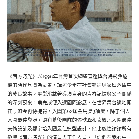
《南方時光》以1996年台灣首次總統直選與台海飛彈危
機的時代氛圍為背景，講述少年在社會動盪與家庭矛盾中
的成長故事。電影承載著導演自身的青春記憶與父子關係
的深刻觀察，甫完成便入選國際影展，在世界舞台遍地開
花；如今再傳捷報，入圍第62屆金馬獎3項獎，除了個人
入圍最佳導演，還有幕後團隊的張軼峰和袁筱凡入圍最佳
美術設計及鄭宇培入圍最佳造型設計，他也感性謝謝所有
參與《南方時光》的演員與工作人員，「你們在我心中，