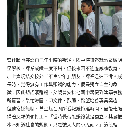
曹仕翰也笑談自己年少時的叛逆，國中時雖然就讀區域明
星學校，課業成績一度不錯，但後來因不適應威權教育、
加上貪玩結交校外「不良少年」朋友，課業急速下滑。成
長時，覺得擁有工作與賺錢的能力，便是獨立自主的象
徵，因此想趕緊賺錢。父親曾安排他國中暑假到建築事務
所實習，幫忙曬圖、印文件、跑腿，希望培養專業興趣，
但他常嫌無聊、甚至躲在廁所看報紙拖延時間，最後乾脆
瞞著父親偷偷打工。「當時覺得能賺錢就是獨立，其實根
本不知道社會的規則，只是裝大人的小鬼頭。」這段經