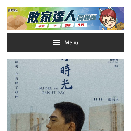
Skip
to
content
台
敗
Menu
灣
No.1
家
遊
戲
達
科
人
技
自
推
媒
體。
薦