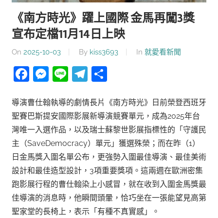
《南方時光》躍上國際 金馬再闖3獎
宣布定檔11月14日上映
On
2025-10-03
By
kiss3693
In
就愛看新聞
Facebook
Messenger
Line
Telegram
分
享
導演曹仕翰執導的劇情長片《南方時光》日前榮登西班牙
聖賽巴斯提安國際影展新導演競賽單元，成為2025年台
灣唯一入選作品，以及瑞士蘇黎世影展指標性的「守護民
主（SaveDemocracy）單元」獲選殊榮；而在昨（1）
日金馬獎入圍名單公布，更強勢入圍最佳導演、最佳美術
設計和最佳造型設計，3項重要獎項。這兩週在歐洲密集
跑影展行程的曹仕翰染上小感冒，就在收到入圍金馬獎最
佳導演的消息時，他瞬間頭暈，恰巧坐在一張能望見高第
聖家堂的長椅上，表示「有種不真實感」。