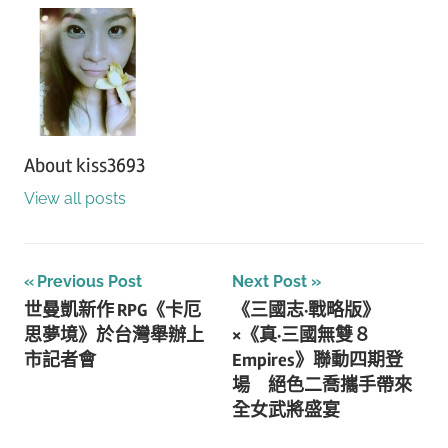
About
kiss3693
View all posts
文
Previous Post
Next Post
世曼凱新作 RPG《卡厄
《三國志·戰略版》
章
思夢境》於台灣舉辦上
×《真·三國無雙８
導
市記者會
Empires》聯動四期登
場 絕色二喬攜手帶來
覽
全女武將盛宴