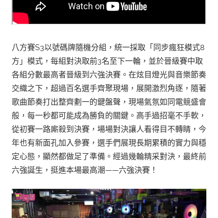
八方賽S3以號碼牌隨機分組，統一採取「同步瘋狂模式8
方」模式，每組對決取前3名至下一輪，並於晉級賽中取
各組分數最高者晉級到六強決賽。在炫目燈光與音樂節奏
交織之下，超過百名選手齊聚現場，展開激烈角逐，隨著
歌曲節奏打出整齊劃一的鍵盤聲，現場氣氛如同電競盛會
般，每一秒都可能成為勝負的關鍵。高手過招毫不手軟，
從初賽一路廝殺到決賽，場場對決讓人看得目不轉睛，今
年也有新面孔加入參賽，選手們展現長期累積的實力與穩
定心態，顯然都做足了準備。經過幾輪精采對決，最終前
六強誕生，挺進本場最高潮——六強決賽！