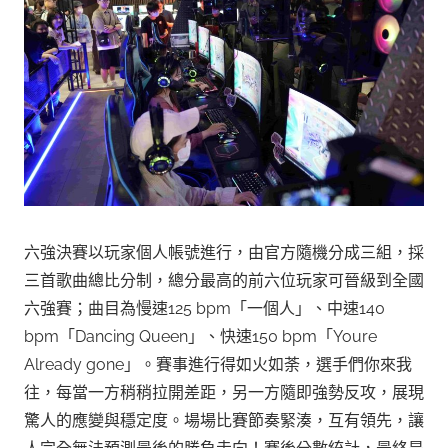
六強決賽以玩家個人帳號進行，由官方隨機分成三組，採
三首歌曲總比分制，總分最高的前六位玩家可晉級到全國
六強賽；曲目為慢速125 bpm「一個人」、中速140
bpm「Dancing Queen」、快速150 bpm「Youre
Already gone」。賽事進行得如火如荼，選手們你來我
往，每當一方稍稍拉開差距，另一方隨即強勢反攻，展現
驚人的應變與穩定度。場場比賽節奏緊湊，互有領先，讓