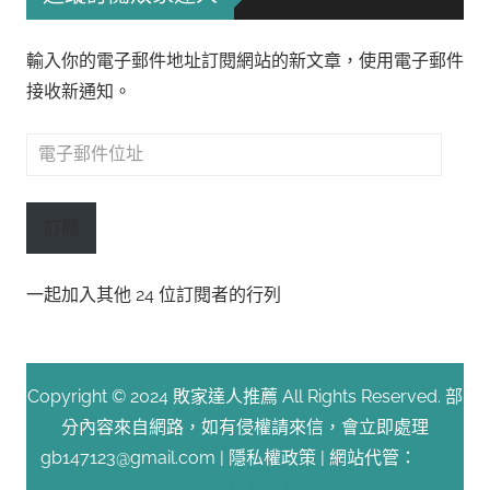
輸入你的電子郵件地址訂閱網站的新文章，使用電子郵件
接收新通知。
電
子
郵
訂閱
件
位
一起加入其他 24 位訂閱者的行列
址
Copyright © 2024 敗家達人推薦 All Rights Reserved. 部
分內容來自網路，如有侵權請來信，會立即處理
gb147123@gmail.com |
隱私權政策
| 網站代管：
Fast
Line 台灣速連