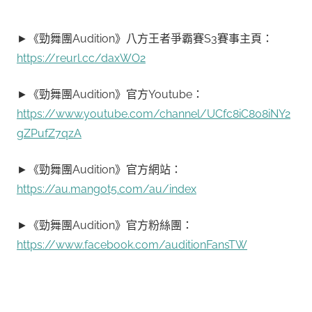
►《勁舞團Audition》八方王者爭霸賽S3賽事主頁：
https://reurl.cc/daxWO2
►《勁舞團Audition》官方Youtube：
https://www.youtube.com/channel/UCfc8iC808iNY2
gZPufZ7qzA
►《勁舞團Audition》官方網站：
https://au.mangot5.com/au/index
►《勁舞團Audition》官方粉絲團：
https://www.facebook.com/auditionFansTW