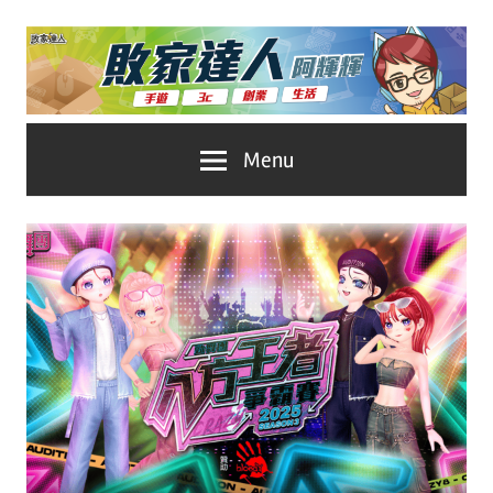
Skip
to
content
台
敗
Menu
灣
No.1
家
遊
戲
達
科
人
技
自
推
媒
體。
薦