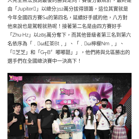
人完全無法預測最後的勝負走向！賽後分數統計，最終是
由「Jupiter」以總分312萬分拔得頭籌，這位其實就是
今年全國四方賽S4的第四名，延續好手感的他，八方對
他來說也是駕輕就熟呢！接著第二名是由四方賽好手
「Zhu·Hz」以285萬分奪下，而其他晉級者第三名到第六
名依序為「﹒ω紅茶Bt﹐」、「﹒ω檸檬Nm﹐」、
「芝芝」和「G┬B〞嘟嘟嚭」」，他們將與北區勝出的
選手們在全國總決賽中一決高下！