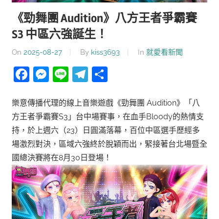
《勁舞團 Audition》八方王者爭霸賽
S3 中區六強誕生！
On
2025-08-27
By
kiss3693
In
就愛看新聞
Facebook
Messenger
Line
Telegram
分
享
樂意傳播代理的線上音樂遊戲《勁舞團 Audition》「八
方王者爭霸賽S3」台中場賽事，在血手Bloody的熱情支
持，於上週六（23）日圓滿落幕，百位中區選手歷經多
場激烈對決，區域六強終於脫穎而出，緊接著台北場暨全
國總決賽將在8月30日登場！