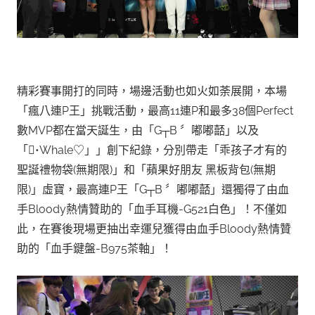
精彩賽事開打的同時，場邊活動也如火如荼展開，本場
「瘋八連P王」挑戰活動，最高11連P和最多38個Perfect
數MVP都在當天誕生，由「G┬B 〞嘟嘟嚭」以及
「•Whale♡」」創下紀錄，分別帶走「乖孩子才有的
聖誕禮物袋(無期限)」和「蘋果好朋友 黑板背包(無期
限)」虛寶，最高連P王「G┬B 〞嘟嘟嚭」還獨得了由血
手Bloody熱情贊助的「血手耳機-G521白色」！不僅如
此，在賽後現場更抽出幸運兒獲得由血手Bloody熱情贊
助的「血手鍵盤-B975茶軸」！