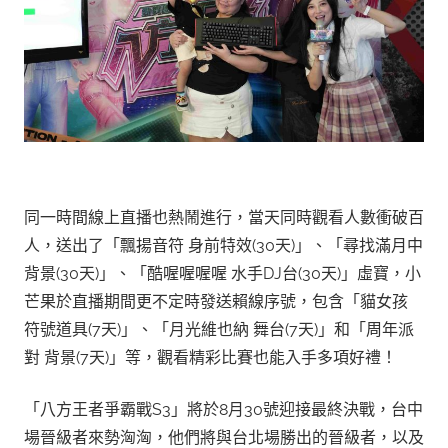
同一時間線上直播也熱鬧進行，當天同時觀看人數衝破百
人，送出了「飄揚音符 身前特效(30天)」、「尋找滿月中
背景(30天)​」、「酷喔喔喔喔 水手DJ台(30天)」虛寶，小
芒果於直播期間更不定時發送賴線序號，包含「貓女孩
符號道具(7天)」、「月光維也納 舞台(7天)」和「周年派
對 背景(7天)」等，觀看精彩比賽也能入手多項好禮！
「八方王者爭霸戰S3」將於8月30號迎接最終決戰，台中
場晉級者來勢洶洶，他們將與台北場勝出的晉級者，以及