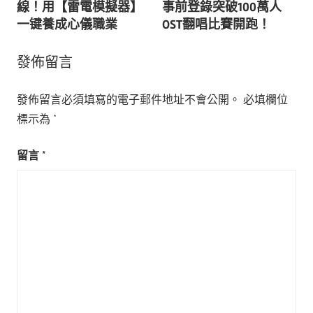
章
線！用【雷電模擬器】
事前登錄突破100萬人
導
一键養成心儀職業
OST翻唱比賽開跑！
覽
發佈留言
發佈留言必須填寫的電子郵件地址不會公開。
必填欄位
標示為
*
留言
*