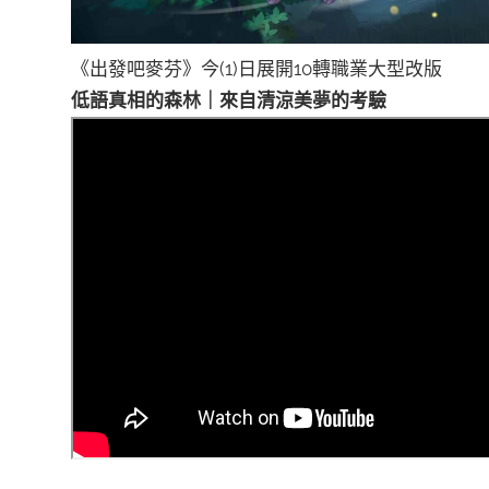
《出發吧麥芬》今(1)日展開10轉職業大型改版
低語真相的森林｜來自清涼美夢的考驗