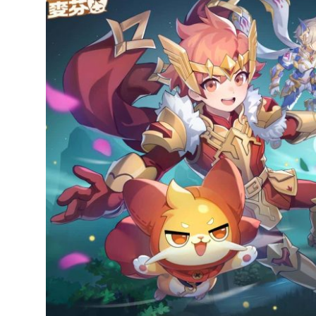
達
科
技
自
人
媒
體。
推
薦