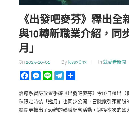
《出發吧麥芬》釋出全
與10轉新職業介紹，同
月」
On
2025-10-01
By
kiss3693
In
就愛看新聞
Facebook
Messenger
Line
Telegram
分
享
治癒系冒險放置手遊《出發吧麥芬》今(1)日釋出
秋限定時裝「邀月」也同步公開。冒險家引頸期盼
絲團更推出了10轉的轉職紀念活動，迎接本次的盛