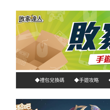
Skip
to
content
台
敗
◆禮包兌換碼
◆手遊攻略
灣
No.1
家
遊
戲