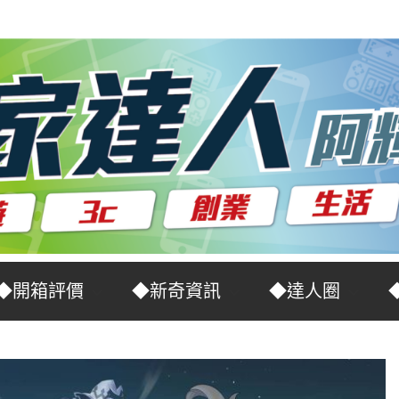
◆開箱評價
◆新奇資訊
◆達人圈