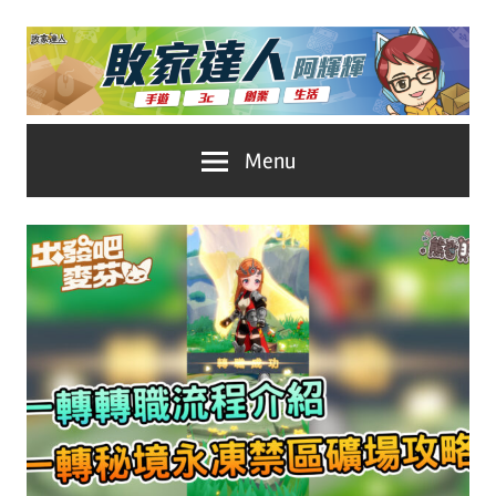
Skip
to
content
台
敗
Menu
灣
No.1
家
遊
戲
達
科
人
技
自
推
媒
體。
薦