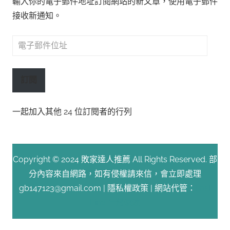
輸入你的電子郵件地址訂閱網站的新文章，使用電子郵件
接收新通知。
電
子
郵
訂閱
件
位
一起加入其他 24 位訂閱者的行列
址
Copyright © 2024 敗家達人推薦 All Rights Reserved. 部
分內容來自網路，如有侵權請來信，會立即處理
gb147123@gmail.com |
隱私權政策
| 網站代管：
Fast
Line 台灣速連