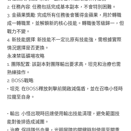
2. 任務內容: 任務包括完成基本副本，不會特別困難。
3. 金蘋果獎勵: 完成所有任務後會獲得金蘋果，用於轉職
成一轉職業，並解鎖新的核心技能。轉職後等級歸一，但
戰力不變。
4. 新技能選擇: 新技能不一定比原有技能強，需根據實際
情況選擇是否更換。
永凍禁區礦場攻略
1. 團隊配置: 該副本對團隊輸出要求高，坦克和治療也需
熟練操作。
2. BOSS戰略:
• 坦克: 在BOSS釋放刺擊前開啟減傷盾，並在召喚小怪時
拉攏至自身。
• 輸出: 小怪出現時迅速使用輸出技能清理，避免範圍技
能對後排造成滅團。
• 治療: 保持隊伍血量，光明屏障的關鍵時刻使用至關重