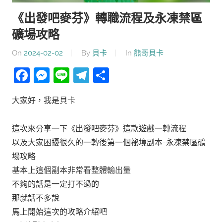
《出發吧麥芬》轉職流程及永凍禁區
礦場攻略
On
2024-02-02
By
貝卡
In
熊哥貝卡
Facebook
Messenger
Line
Telegram
分
享
大家好，我是貝卡
這次來分享一下《出發吧麥芬》這款遊戲一轉流程
以及大家困擾很久的一轉後第一個祕境副本-永凍禁區礦
場攻略
基本上這個副本非常看整體輸出量
不夠的話是一定打不過的
那就話不多說
馬上開始這次的攻略介紹吧