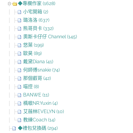
◆專欄作家 (1628)
小宅開箱 (2)
璐洛洛 (637)
熊哥貝卡 (332)
奧斯卡仔仔 Channel (145)
悠葉 (199)
歐昊 (89)
戴黛Diana (41)
何師傅snakie (74)
那個叡哥 (42)
喵控 (8)
BANWE (11)
楀噷NR.Yuxin (4)
艾薇林EVELYN (10)
教練Coach (14)
◆禮包兌換碼 (294)