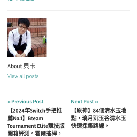
About
貝卡
View all posts
文
Previous Post
Next Post
【2024年Switch手把推
【原神】84個清水玉地
章
薦No.1】Bteam
點，璃月沉玉谷清水玉
導
Tournament Elite競技版
快速採集路線。
開箱評測。霍爾搖桿，