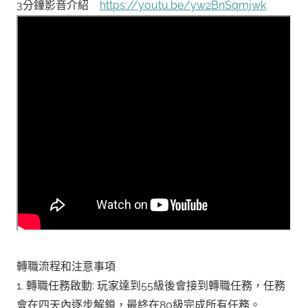
3分鐘影音介紹
https://youtu.be/yw2BnSqmjwk
轉職流程和注意事項
1. 轉職任務啟動: 玩家達到55級後會接到轉職任務，任務
會在四天內逐步解鎖，最終在80級完成所有任務。