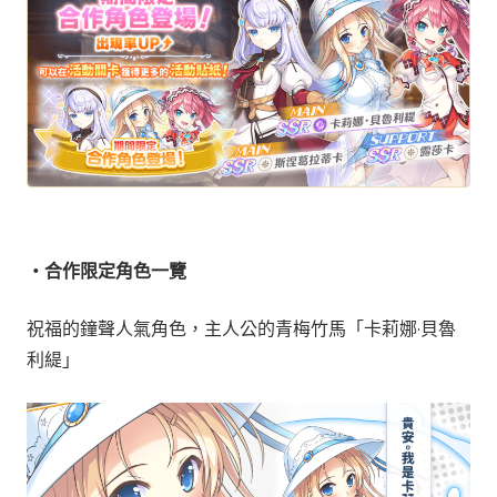
・合作限定角色一覽
祝福的鐘聲人氣角色，主人公的青梅竹馬「卡莉娜·貝魯
利緹」