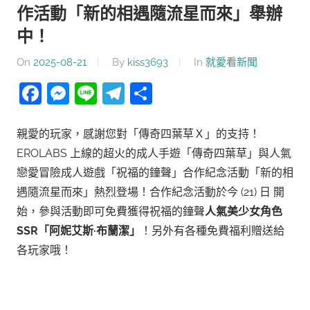
作活動「新的相遇隨流星而來」舉辦
中！
On
2025-08-21
By
kiss3693
In
就愛看新聞
Facebook
Messenger
Line
Telegram
分
享
親愛的玩家，感謝您對「傳奇四葉草Ｘ」的支持！
EROLABS 上線的超火的成人手遊「傳奇四葉草」與人氣
戀愛冒險成人遊戲「祝福的鐘聲」合作紀念活動「新的相
遇隨流星而來」熱烈登場！合作紀念活動於今 (21) 日 開
始，參與活動即可免費獲得祝福的鐘聲
人氣美少女角色
SSR「阿妮艾斯·布蘭潔」
！另外有各種免費福利贈送給
各玩家哦！