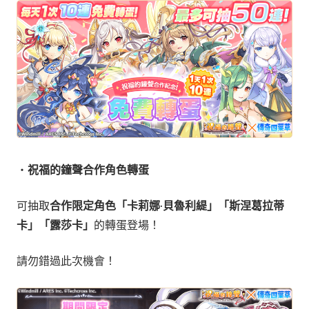
・
祝福的鐘聲合作角色轉蛋
可抽取
合作限定角色「卡莉娜·貝魯利緹」「斯涅葛拉蒂
卡」「露莎卡」
的轉蛋登場！
請勿錯過此次機會！