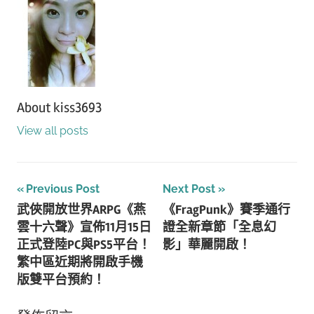
About
kiss3693
View all posts
文
Previous Post
Next Post
武俠開放世界ARPG《燕
《FragPunk》賽季通行
章
雲十六聲》宣佈11月15日
證全新章節「全息幻
導
正式登陸PC與PS5平台！
影」華麗開啟！
繁中區近期將開啟手機
覽
版雙平台預約！