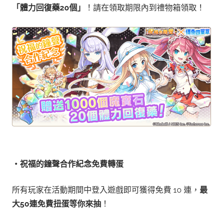
「體力回復藥20個」
！請在領取期限內到禮物箱領取！
・祝福的鐘聲合作紀念免費轉蛋
所有玩家在活動期間中登入遊戲即可獲得免費 10 連，
最
大50連免費扭蛋等你來抽
！