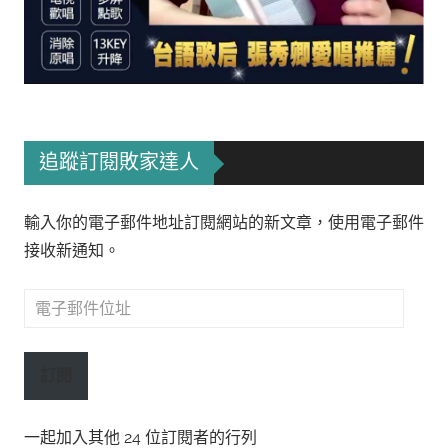
追蹤訂閱敗家達人
輸入你的電子郵件地址訂閱網站的新文章，使用電子郵件
接收新通知。
電
子
郵
訂閱
件
位
一起加入其他 24 位訂閱者的行列
址