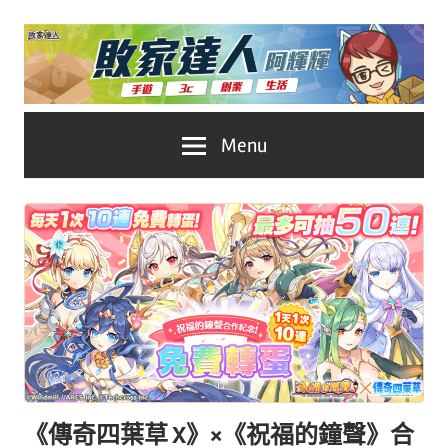
Skip
to
content
台
敗
Menu
灣
No.1
家
遊
戲
達
科
人
技
自
推
媒
體。
薦
《傳奇四葉草 X》×《祝福的鐘聲》合