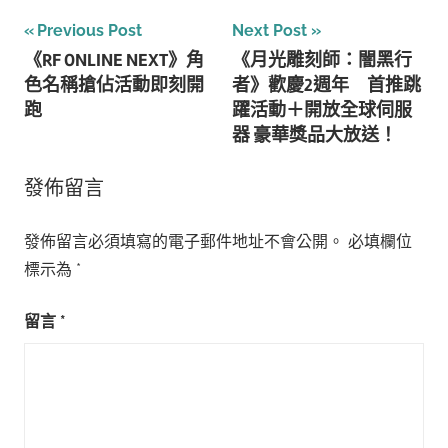
文
Previous Post
Next Post
《RF ONLINE NEXT》角
《月光雕刻師：闇黑行
章
色名稱搶佔活動即刻開
者》歡慶2週年 首推跳
導
跑
躍活動＋開放全球伺服
器 豪華獎品大放送！
覽
發佈留言
發佈留言必須填寫的電子郵件地址不會公開。
必填欄位
標示為
*
留言
*