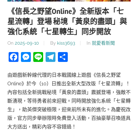
《信長之野望Online》全新版本「七
星流轉」登場 秘境「黃泉的盡頭」與
強化系統「七星轉生」同步開放
On
2025-09-10
By
kiss3693
In
就愛看新聞
Facebook
Messenger
Line
Telegram
分
享
由遊戲新幹線代理的日本戰國線上遊戲《信長之野望
Online》於今（10）日推出全新大型改版「七星流轉」！
內容包括全新挑戰秘境「黃泉的盡頭」震撼登場，強敵不
斷湧現，等待勇者前來迎戰。同時開放強化系統「七星轉
生」，助英傑突破極限，迎來前所未有的進化。為慶祝改
版，官方同步舉辦限時免費登入活動，百抽豪華召喚道具
大方送出，精彩內容不容錯過！