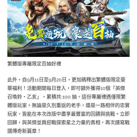
繁體版專屬限定百抽好禮
此外，自9月11日至9月20日，更加碼釋出繁體版限定豪
華福利！活動期間每日登入，即可額外獲得10個「英傑
召喚鈴・乙亥」，累積共 100 抽，這份專屬禮遇僅限繁
體版玩家。無論是久別重返的老手，還是一路相伴的忠實
玩家，皆能在本次改版中盡享最豐富的回饋與挑戰。立即
回歸，與英傑並肩迎戰探索星之力量的真相，再次譜寫戰
國傳奇新篇章！