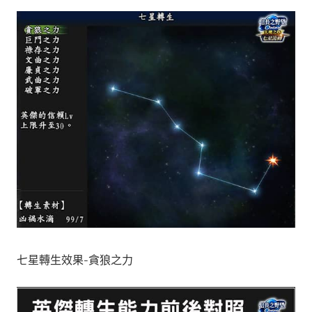
七星轉生效果-貪狼之力