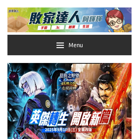
Skip
to
content
台
敗
Menu
灣
No.1
家
遊
戲
達
科
人
技
自
推
媒
體。
薦