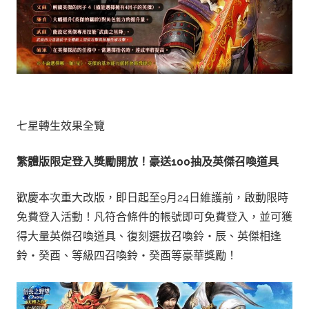
七星轉生效果全覽
繁體版限定登入獎勵開放！豪送
100
抽及英傑召喚道具
歡慶本次重大改版，即日起至9月24日維護前，啟動限時
免費登入活動！凡符合條件的帳號即可免費登入，並可獲
得大量英傑召喚道具、復刻選拔召喚鈴・辰、英傑相逢
鈴・癸酉、等級四召喚鈴・癸酉等豪華獎勵！