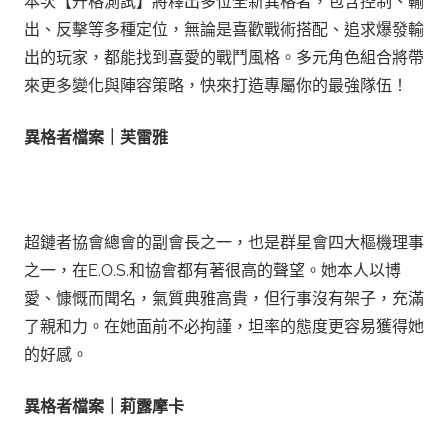
本次【升格測試】將釋出多位全新異格者，包含控制、輸
出、反擊等多種定位，無論是喜歡戰術搭配、追求爆發輸
出的玩家，都能找到喜愛的戰鬥風格。多元角色組合將帶
來更多變化與陣容策略，快來打造專屬你的最強隊伍！
異格者檔案｜芙雷雅
超鏈者協會總會的副會長之一，也是群星會四大樞機理事
之一，在E.O.S.和協會都有著很高的聲望。她本人以博
愛、慷慨而聞名，氣質典雅高貴，但行事沒有架子，充滿
了親和力。在她面前不必拘謹，坦率的態度更容易獲得她
的好感。
異格者檔案｜莉露摩卡