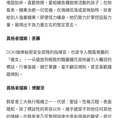
嗜甜如命，喜歡熱鬧，愛組織各種遊樂活動的孩子；在她
看來，糖果治癒一切苦痛，在情緒低落或是無助時，就會
給別人強塞糖果！即便怪力纏身，她仍致力於掌控這股力
量，展現出不為力量左右的堅定意志。
異格者檔案｜荼蘼
DOKI娛樂秘密安全部隊的指揮官，也是令人聞風喪膽的
「魔女」，一朵盛放到極致的豔麗鐵花是她最引人矚目的
標誌。行事張揚、鋒芒畢露，毫不顧忌規則，甚至喜歡踐
踏規則。
異格者檔案｜博爾涅
群星會三大執行樞機之一，代號：聖徒。性格沉穩，表面
隨和，除了標誌性的笑容以外，幾乎感受不到他任何其他
的情緒。在群星會乃至整個協會中享有很高的聲望，是可