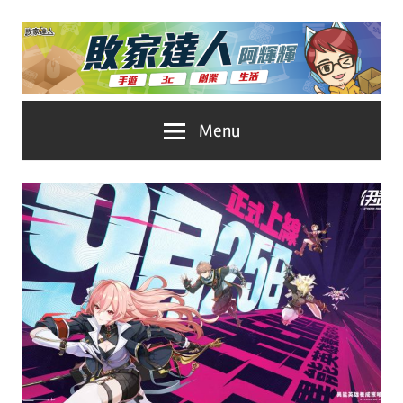
Skip
to
content
台
敗
Menu
灣
No.1
家
遊
戲
達
科
人
技
自
推
媒
體。
薦