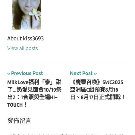
About
kiss3693
View all posts
文
Previous Post
Next Post
MilkLove福利「泰」甜
《魔靈召喚》SWC2025
章
了…奶愛見面會10/19祭
亞洲區C組預賽8月16
導
出2：1合照與全場HI-
日、8月17日正式開戰！
TOUCH！
覽
發佈留言