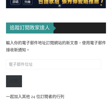
追蹤訂閱敗家達人
輸入你的電子郵件地址訂閱網站的新文章，使用電子郵件
接收新通知。
電
子
郵
訂閱
件
位
一起加入其他 24 位訂閱者的行列
址