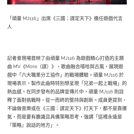
「頑童 MJ116」出席《三國：謀定天下》擔任遊戲代言
人
記者會現場首映了由頑童 MJ116 為遊戲精心打造的主題
曲 MV《More（謀）》，歌曲融合嘻哈與古風，展現遊
戲中「六大職業分工協作」的戰場體驗。頑童 MJ116 於
現場表示，製作此曲時特別想呈現「兄弟一起上戰場」的
熱血感。在同步發布的品牌宣傳片中，頑童 MJ116 則詮
釋了面對挑戰時，從一而終的堅持與創新。成員更提到，
不論做音樂或在《三國：謀定天下》打天下，都不是靠運
氣，而是要有膽識且具備策略思考，強調「這裡永遠是
『策略』說話的地方」。