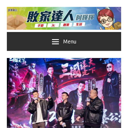
Skip
to
content
台
敗
Menu
灣
No.1
家
遊
戲
達
科
人
技
自
推
媒
體。
薦