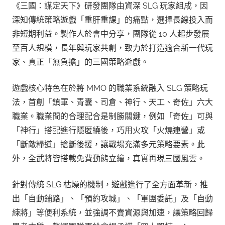
《三國：謀定天下》研發團隊由資深 SLG 玩家組成，因
深知傳統策略遊戲「重肝重課」的痛點，選擇長線投入而
非短期利益。製作人於會中分享，團隊從 10 人起步發展
至百人規模，長年與玩家共創，致力於打造適合新一代玩
家、真正「無負擔」的三國策略遊戲。
遊戲核心特色在於將 MMO 的職業系統融入 SLG 策略玩
法，首創「鎮軍、青囊、司倉、神行、天工、奇佐」六大
職業。職業間的合理配合是制勝關鍵，例如「奇佐」可與
「神行」搭配進行隱匿繞後，巧用火攻「火燒連營」或
「斷敵糧道」搶斷後援，讓戰場充滿多元策略要素。此
外，全武將皆搭載免費動態立繪，真實再現三國風雲。
針對傳統 SLG 枯燥的機制，遊戲進行了全方面革新，推
出「自動鋪路」、「預約攻城」、「軍團委託」及「自動
練將」等便利系統，並強調不賣資源與加速，讓策略回歸