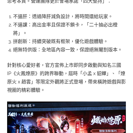
思考本質。營運團隊更於會場承諾「四大堅持」：
不逼肝：透過降肝減負設計，將時間還給玩家。
不逼課：高出金率且保證不鎖卡，「二十抽必出橙
將」。
拼創新：持續突破既有框架，優化遊戲體驗。
絕無特供版：全地區內容一致，保證絕無閹割版本。
針對核心愛好者，官方宣佈上市即同步啟動與知名三國
IP《火鳳燎原》的跨界聯動，屆時「小孟 x 貂蟬」、「燎
原火 x 趙雲」等限定外觀將正式登場，帶來橫跨遊戲與影
視圈的精彩體驗。