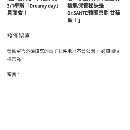
導
3/1舉辦「Dreamy day」
穩肌保養秘訣是
見面會！
Dr.SANTE韓國善對 甘菊
覽
藍！」
發佈留言
發佈留言必須填寫的電子郵件地址不會公開。
必填欄位
標示為
*
留言
*