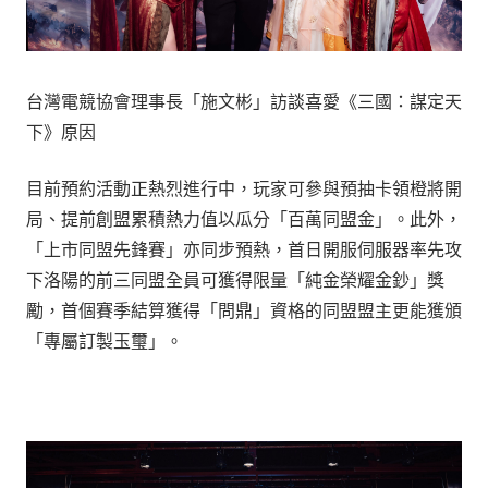
台灣電競協會理事長「施文彬」訪談喜愛《三國：謀定天
下》原因
目前預約活動正熱烈進行中，玩家可參與預抽卡領橙將開
局、提前創盟累積熱力值以瓜分「百萬同盟金」。此外，
「上市同盟先鋒賽」亦同步預熱，首日開服伺服器率先攻
下洛陽的前三同盟全員可獲得限量「純金榮耀金鈔」獎
勵，首個賽季結算獲得「問鼎」資格的同盟盟主更能獲頒
「專屬訂製玉璽」。