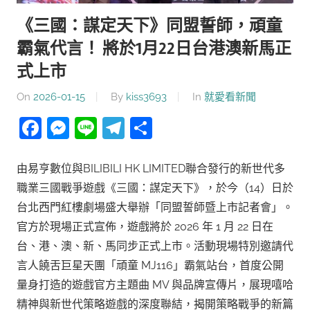
《三國：謀定天下》同盟誓師，頑童
霸氣代言！ 將於1月22日台港澳新馬正
式上市
On
2026-01-15
By
kiss3693
In
就愛看新聞
Facebook
Messenger
Line
Telegram
分
享
由易亨數位與BILIBILI HK LIMITED聯合發行的新世代多
職業三國戰爭遊戲《三國：謀定天下》，於今（14）日於
台北西門紅樓劇場盛大舉辦「同盟誓師暨上市記者會」。
官方於現場正式宣佈，遊戲將於 2026 年 1 月 22 日在
台、港、澳、新、馬同步正式上市。活動現場特別邀請代
言人饒舌巨星天團「頑童 MJ116」霸氣站台，首度公開
量身打造的遊戲官方主題曲 MV 與品牌宣傳片，展現嘻哈
精神與新世代策略遊戲的深度聯結，揭開策略戰爭的新篇