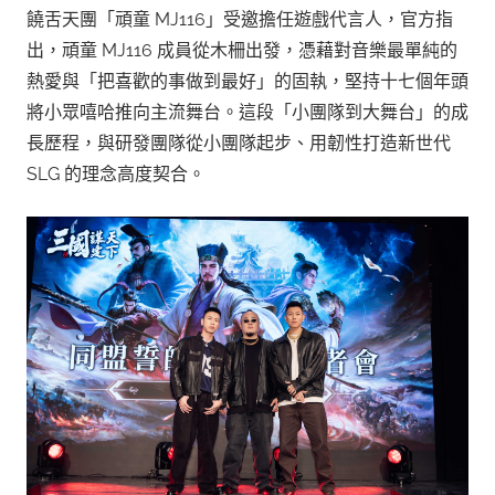
饒舌天團「頑童 MJ116」受邀擔任遊戲代言人，官方指
出，頑童 MJ116 成員從木柵出發，憑藉對音樂最單純的
熱愛與「把喜歡的事做到最好」的固執，堅持十七個年頭
將小眾嘻哈推向主流舞台。這段「小團隊到大舞台」的成
長歷程，與研發團隊從小團隊起步、用韌性打造新世代
SLG 的理念高度契合。