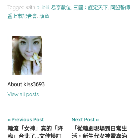
享
Tagged with
bilibili
,
易亨數位
,
三國：謀定天下
,
同盟誓師
暨上市記者會
,
頑童
About
kiss3693
View all posts
文
Previous Post
Next Post
韓流「女神」真的「降
「從韓劇現場到日常生
章
臨」台北了…文佳煐訂
活，新生代女神雷嘉汭