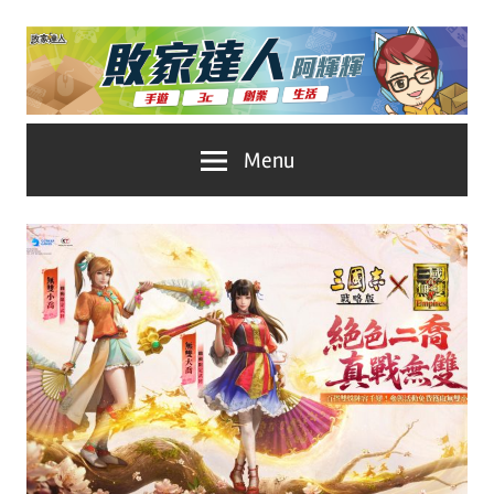
Skip
to
content
台
敗
Menu
灣
No.1
家
遊
戲
達
科
人
技
自
推
媒
體。
薦