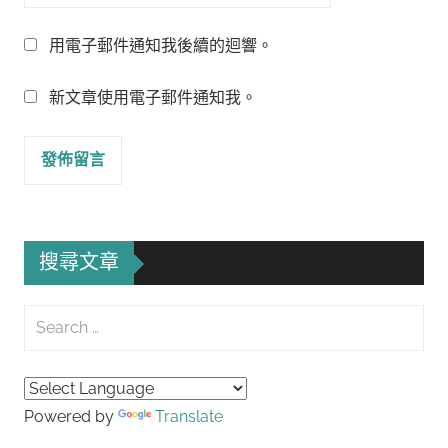
用電子郵件通知我後續的迴響。
新文章使用電子郵件通知我。
搜尋文章
Search
for:
Searc
Powered by
Translate