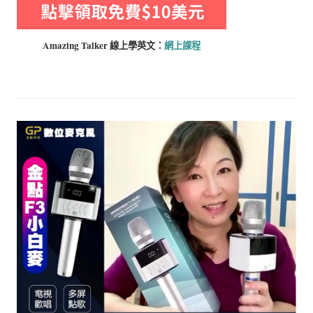
Amazing Talker 線上學
英文：
網上課程