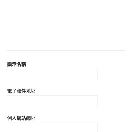
顯示名稱
電子郵件地址
個人網站網址