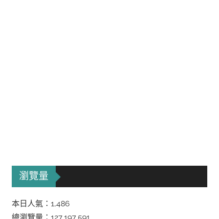
瀏覽量
本日人氣：1,486
總瀏覽量：127,197,591