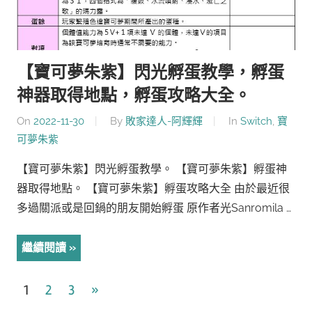
【寶可夢朱紫】閃光孵蛋教學，孵蛋
神器取得地點，孵蛋攻略大全。
On
2022-11-30
By
敗家達人-阿輝輝
In
Switch
,
寶
可夢朱紫
【寶可夢朱紫】閃光孵蛋教學。 【寶可夢朱紫】孵蛋神
器取得地點。 【寶可夢朱紫】孵蛋攻略大全 由於最近很
多過關派或是回鍋的朋友開始孵蛋 原作者光Sanromila …
繼續閱讀
文
Next
1
2
3
»