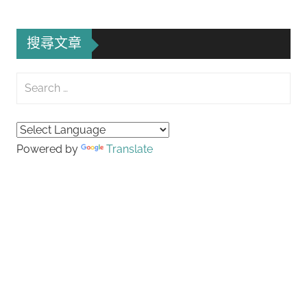
Posts
章
導
搜尋文章
覽
Search
for:
Searc
Powered by
Translate