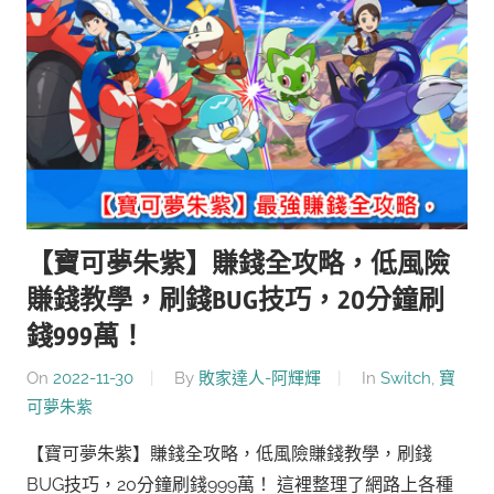
【寶可夢朱紫】賺錢全攻略，低風險
賺錢教學，刷錢BUG技巧，20分鐘刷
錢999萬！
On
2022-11-30
By
敗家達人-阿輝輝
In
Switch
,
寶
可夢朱紫
【寶可夢朱紫】賺錢全攻略，低風險賺錢教學，刷錢
BUG技巧，20分鐘刷錢999萬！ 這裡整理了網路上各種