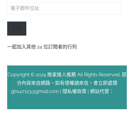
電
子
郵
訂閱
件
位
一起加入其他 24 位訂閱者的行列
址
Copyright © 2024 敗家達人推薦 All Rights Reserved. 部
分內容來自網路，如有侵權請來信，會立即處理
gb147123@gmail.com |
隱私權政策
| 網站代管：
Fast
Line 台灣速連