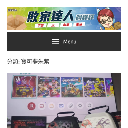
Skip
to
content
台
敗
Menu
灣
No.1
家
遊
分類:
寶可夢朱紫
戲
達
科
人
技
自
推
媒
體。
薦