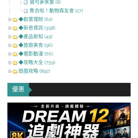
寶可夢朱紫 (8)
集合啦！動物森友會 (27)
◆創業理財 (62)
◆新奇資訊 (398)
◆產品新知 (49)
◆旅遊美食 (96)
◆電影動漫 (66)
◆攻略大全 (759)
遊戲攻略 (892)
優惠