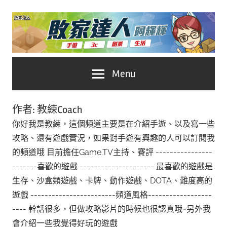
Skip
to
content
台
敗
Menu
灣
No.1
家
遊
作者:
教練Coach
戲
達
你好我是教練，這個頻道主要是在介紹手遊、以及寫一些
科
攻略、還有遊戲實況，如果對手遊有興趣的人可以訂閱我
人
技
的頻道哦 目前擔任Game.TV主持、賽評 ----------------
自
-------喜歡的遊戲 --------------------- 最喜歡的遊戲是
推
媒
生存、沙盒類遊戲、卡牌、動作遊戲、DOTA、難度高的
體。
薦
遊戲 ------------------------頻道風格------------------
---- 幹話很多，但做攻略影片的時候也很認真哦~另外我
會介紹一些我覺得好玩的遊戲