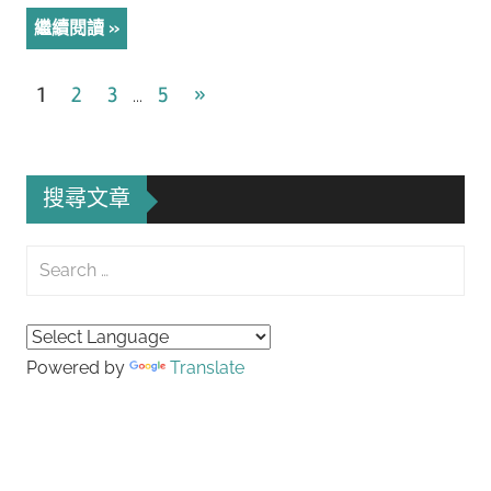
繼續閱讀
文
Next
1
2
3
5
»
...
Posts
章
導
搜尋文章
覽
Search
for:
Searc
Powered by
Translate