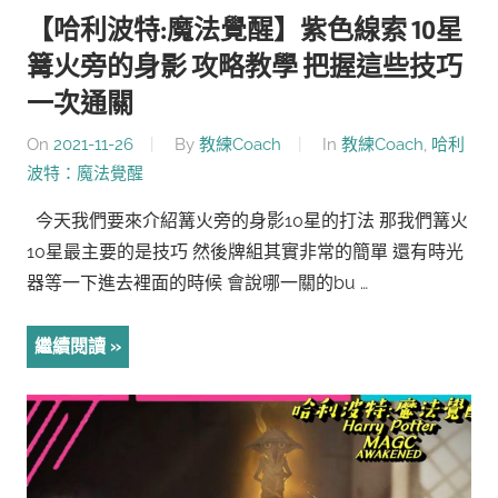
【哈利波特:魔法覺醒】紫色線索 10星
篝火旁的身影 攻略教學 把握這些技巧
一次通關
On
2021-11-26
By
教練Coach
In
教練Coach
,
哈利
波特：魔法覺醒
今天我們要來介紹篝火旁的身影10星的打法 那我們篝火
10星最主要的是技巧 然後牌組其實非常的簡單 還有時光
器等一下進去裡面的時候 會說哪一關的bu …
繼續閱讀