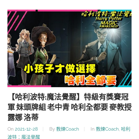
【哈利波特:魔法覺醒】特級有獎賽冠
軍 妹頭牌組 老中青 哈利全都要 麥教授
露娜 洛蒂
On
2021-12-28
By
教練Coach
In
教練Coach
,
哈利
波特：魔法覺醒