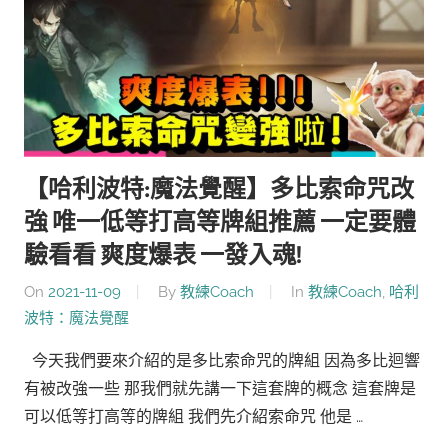
【哈利波特:魔法覺醒】多比索命咒改
強 唯一低等打高等牌組推薦 一定要體
驗看看 爽度爆表 一發入魂!
On
2021-11-09
By
教練Coach
In
教練Coach
,
哈利
波特：魔法覺醒
今天我們要來介紹的是多比索命咒的牌組 因為多比迴響
有被改強一些 那我們就先講一下這套牌的概念 這套牌是
可以低等打高等的牌組 我們先介紹索命咒 他是 …