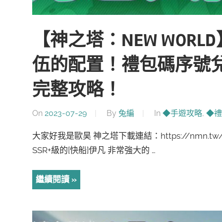
【神之塔：NEW WORL
伍的配置！禮包碼序號兌
完整攻略！
On
2023-07-29
By
兔編
In
◆手遊攻略
,
◆禮
大家好我是歐昊 神之塔下載連結：https://nmn.t
SSR+級的[快船]伊凡 非常強大的 …
繼續閱讀