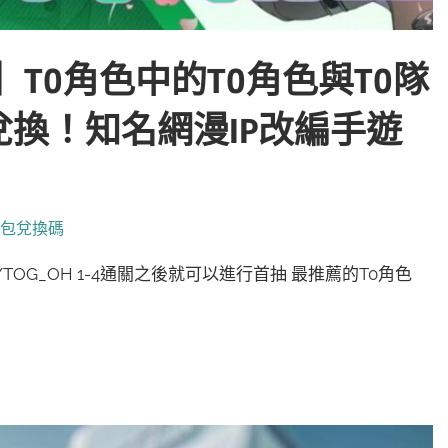
D】T0角色中的T0角色與T0隊
換！知名網漫IP改編手遊
包兌換碼
w/TOG_OH 1-4通關之後就可以進行首抽 最推薦的T0角色