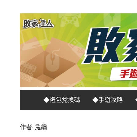
Skip
to
content
台
敗
◆禮包兌換碼
◆手遊攻略
灣
No.1
家
遊
作者:
兔編
戲