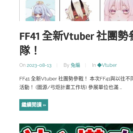
FF41 全新Vtuber 社團
隊！
On
2023-08-13
By
兔編
In
◆Vtuber
FF41 全新Vtuber 社團勢參戰！ 本次FF41
活動！ (圖源/弓炬計畫工作坊) 參展單位也滿 …
繼續閱讀