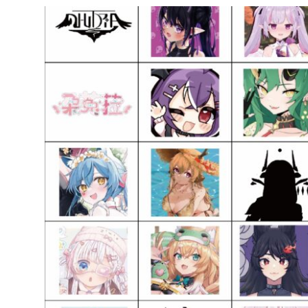
達
科
技
自
人
媒
體。
推
薦