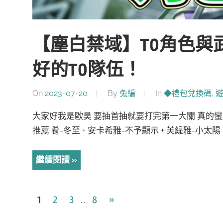
【塵白禁域】T0角色與
好的T0隊伍！
On
2023-07-20
By
兔編
In
◆禮包兌換碼
,
大家好我是歐昊 要抽首抽就要打完第一大關 真的蠻
推薦 肴-冬至 + 安卡希雅-不予顯示 + 芙緹雅-小太陽 
繼續閱讀
文
Next
1
2
3
8
»
...
Posts
章