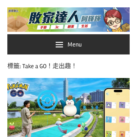
Skip
to
content
台
敗
Menu
灣
No.1
家
遊
標籤:
Take a GO！走出趣！
戲
達
科
人
技
自
推
媒
體。
薦