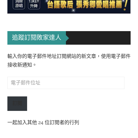
追蹤訂閱敗家達人
輸入你的電子郵件地址訂閱網站的新文章，使用電子郵件
接收新通知。
電
子
郵
訂閱
件
位
一起加入其他 24 位訂閱者的行列
址