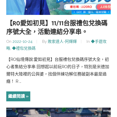
【RO愛如初見】11/11台服禮包兌換碼
序號大全，活動連結分享串。
On
2022-10-24
By
敗家達人-阿輝輝
In
◆手遊攻
略
,
◆禮包兌換碼
【RO仙境傳說:愛如初見】台服禮包兌換碼序號大全，初
心者集結分享串 回想起以前玩RO的日子，特別是米德加
爾特大陸裡的公與婆，找個伴練功解任務破副本最是過
癮！ R …
繼續閱讀