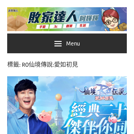
Skip
to
content
台
敗
Menu
灣
No.1
家
遊
標籤:
RO仙境傳說:愛如初見
戲
達
科
人
技
自
推
媒
體。
薦