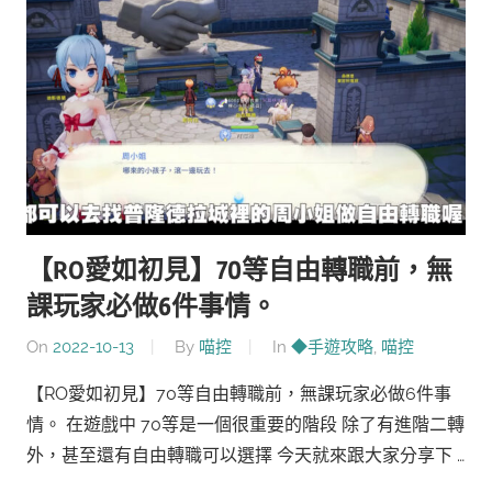
【RO愛如初見】70等自由轉職前，無
課玩家必做6件事情。
On
2022-10-13
By
喵控
In
◆手遊攻略
,
喵控
【RO愛如初見】70等自由轉職前，無課玩家必做6件事
情。 在遊戲中 70等是一個很重要的階段 除了有進階二轉
外，甚至還有自由轉職可以選擇 今天就來跟大家分享下 …