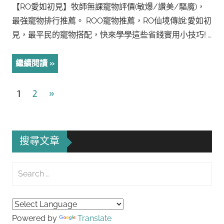
【RO愛如初見】牧師無課寵物評價(敏爆/讚美/驅魔)，
最強寵物排行推薦。 ROO寵物推薦，RO仙境傳說:愛如初
見，最平民的寵物搭配，快來學學這些省錢實用小技巧! …
繼續閱讀
文
Next
1
2
»
Posts
章
導
搜尋文章
覽
Search
for:
Searc
Powered by
Translate