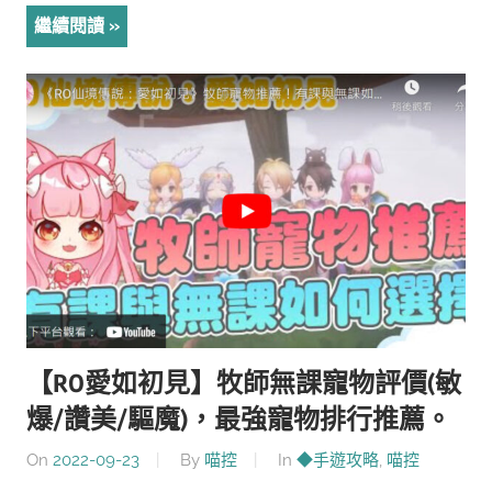
繼續閱讀
【RO愛如初見】牧師無課寵物評價(敏
爆/讚美/驅魔)，最強寵物排行推薦。
On
2022-09-23
By
喵控
In
◆手遊攻略
,
喵控