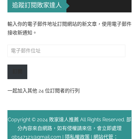
追蹤訂閱敗家達人
輸入你的電子郵件地址訂閱網站的新文章，使用電子郵件
接收新通知。
電
子
郵
訂閱
件
位
一起加入其他 24 位訂閱者的行列
址
Copyright © 2024 敗家達人推薦 All Rights Reserved. 部
分內容來自網路，如有侵權請來信，會立即處理
gb147123@gmail.com |
隱私權政策
| 網站代管：
Fast