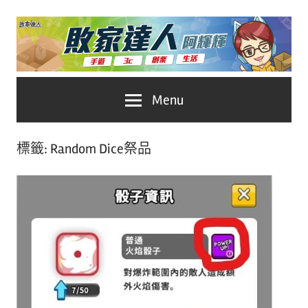
Skip
to
content
台
敗
Menu
灣
No.1
家
遊
標籤:
Random Dice祭品
戲
達
科
人
技
自
推
媒
體。
薦