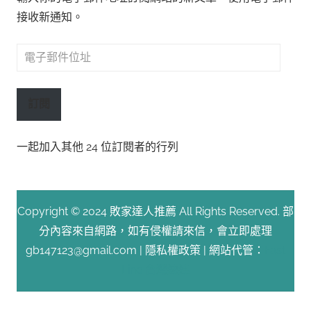
接收新通知。
電
子
郵
訂閱
件
位
一起加入其他 24 位訂閱者的行列
址
Copyright © 2024 敗家達人推薦 All Rights Reserved. 部
分內容來自網路，如有侵權請來信，會立即處理
gb147123@gmail.com |
隱私權政策
| 網站代管：
Fast
Line 台灣速連