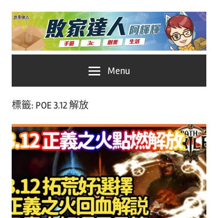
Skip
to
content
台
敗
Menu
灣
No.1
家
遊
標籤:
POE 3.12 解放
戲
達
科
人
技
自
推
媒
體。
薦