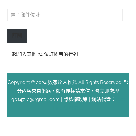
電
子
郵
訂閱
件
位
一起加入其他 24 位訂閱者的行列
址
Copyright © 2024 敗家達人推薦 All Rights Reserved. 部
分內容來自網路，如有侵權請來信，會立即處理
gb147123@gmail.com |
隱私權政策
| 網站代管：
Fast
Line 台灣速連