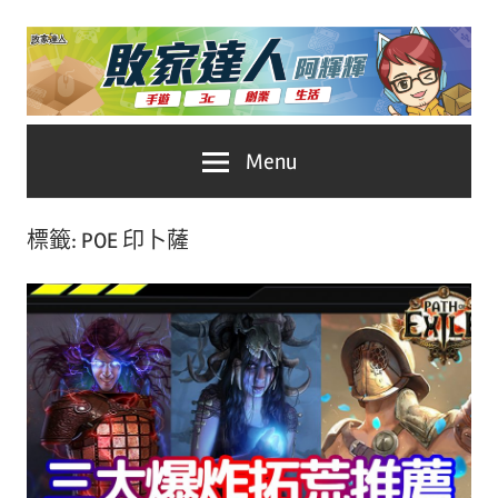
Skip
to
content
台
敗
Menu
灣
No.1
家
遊
標籤:
POE 印卜薩
戲
達
科
人
技
自
推
媒
體。
薦