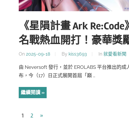
《星隕計畫 Ark Re:Cod
名戰熱血開打！豪華獎
On
2025-09-18
By
kiss3693
In
就愛看新聞
由 Neversoft 發行，並於 EROLABS 平台推出
布，今（17）日正式展開首屆「巔 …
繼續閱讀
文
Next
1
2
»
Posts
章