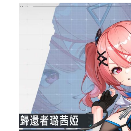
達
科
技
自
人
媒
體。
推
薦