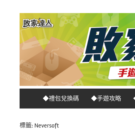
Skip
to
content
台
敗
◆禮包兌換碼
◆手遊攻略
灣
No.1
家
遊
標籤:
Neversoft
戲