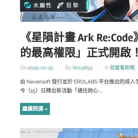
《星隕計畫 Ark Re:
的最高權限」正式開啟
On
2025-10-15
By
kiss3693
In
就愛看新聞
由 Neversoft 發行並於 EROLABS 平台推出的
今（15）日釋出新活動「通往妳心 …
繼續閱讀