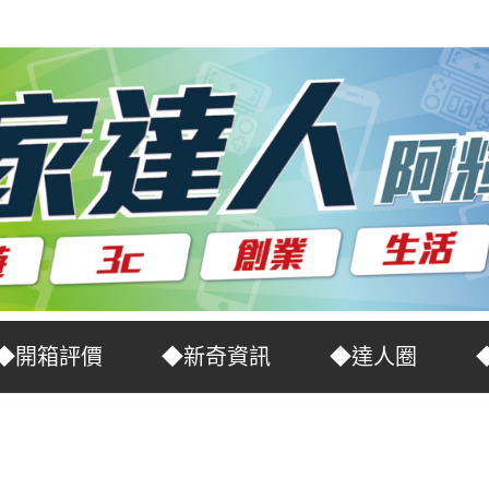
◆開箱評價
◆新奇資訊
◆達人圈