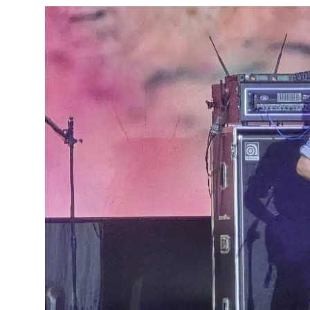
達
科
技
自
人
媒
體。
推
薦