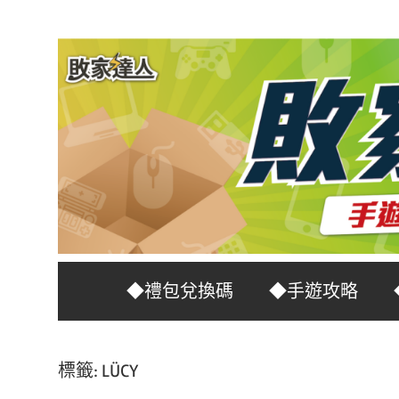
Skip
to
content
台
敗
◆禮包兌換碼
◆手遊攻略
灣
No.1
家
遊
標籤:
LÜCY
戲