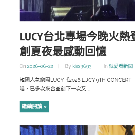
LUCY台北專場今晚火熱登
創夏夜最感動回憶
On
2026-06-22
By
kiss3693
In
就愛看新聞
韓國人氣樂團LUCY《2026 LUCY 9TH CONCERT
唱，已多次來台並創下一次又 …
繼續閱讀