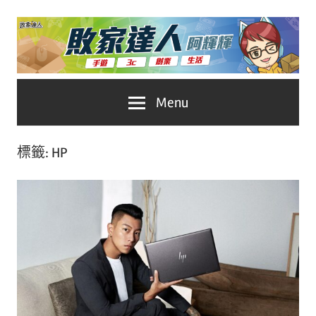
Skip
to
content
台
敗
Menu
灣
No.1
家
遊
標籤:
HP
戲
達
科
人
技
自
推
媒
體。
薦