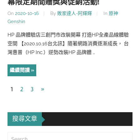
幕限定期間贈獎與促銷活動!
On
2020-10-16
By
敗家達人-阿輝輝
In
原神
Genshin
HP 品牌體驗店三創門市改裝開幕 打造HP全產品線體驗
空間 【2020.10.16台北訊】隨著網路消費逐漸成長， 台
灣惠普（HP Inc.）逆勢改裝HP 品牌體 …
繼續閱讀
文
Next
1
2
3
»
Posts
章
導
搜尋文章
覽
Search