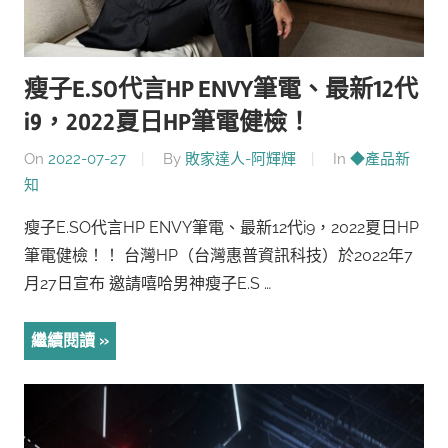
瘦子E.SO代言HP ENVY筆電、最新12代
i9，2022夏日HP筆電健檢！
On
2022-07-27
By
敗家達人-阿輝輝
In
◆產品新
知
瘦子E.SO代言HP ENVY筆電、最新12代i9，2022夏日HP
筆電健檢！！ 台灣HP（台灣惠普資訊科技）於2022年7
月27日宣布 邀請嘻哈男神瘦子E.S …
繼續閱讀