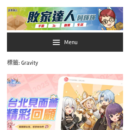
Skip
to
content
台
敗
Menu
灣
No.1
家
遊
標籤:
Gravity
戲
達
科
人
技
自
推
媒
體。
薦