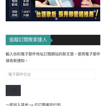
追蹤訂閱敗家達人
輸入你的電子郵件地址訂閱網站的新文章，使用電子郵件
接收新通知。
電
子
郵
訂閱
件
位
一起加入其他 24 位訂閱者的行列
址