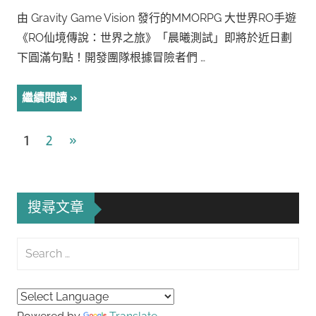
由 Gravity Game Vision 發行的MMORPG 大世界RO手遊
《RO仙境傳說：世界之旅》「晨曦測試」即將於近日劃
下圓滿句點！開發團隊根據冒險者們 …
繼續閱讀
文
Next
1
2
»
Posts
章
導
搜尋文章
覽
Search
for:
Searc