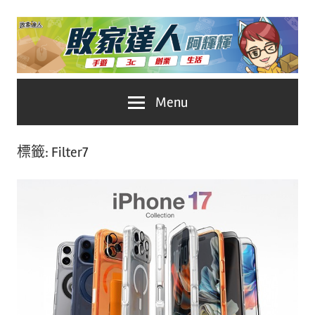
Skip
to
content
台
敗
Menu
灣
No.1
家
遊
標籤:
Filter7
戲
達
科
人
技
自
推
媒
體。
薦